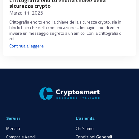
Crittografia end to end: la chiave della
sicurezza crypto
Marzo 11, 2025
Crittografia end to end: la chiave della sicurezza crypto, sia in
blockchain che nella comunicazione… Immaginiamo di voler
inviare un messaggio segreto a un amico. Con la crittografia di
cui...
Continua a leggere
Servizi
L’azienda
Mercati
Chi Siamo
Compra e Vendi
Condizioni Generali