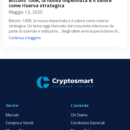
Bitcoin: 100K, la nuova impennata e il valore
come riserva strategica
Maggio 13, 2025
Bitcoin: 100K, la nuova impennata e il valore come riserva
strategica. Un tema oggi rilanciato dal crescente interesse da
parte di aziende e istituzioni… Negli ultimi anni la percezione di...
Continua a leggere
Servizi
L’azienda
Mercati
Chi Siamo
Compra e Vendi
Condizioni Generali