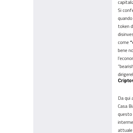
capitali
Si conf
quando
token d
disinve
come
“
bene no
l’econo
“bearish
dirigere
Criptov
Da qui 
Casa Bi
questo 
intermed
attuale