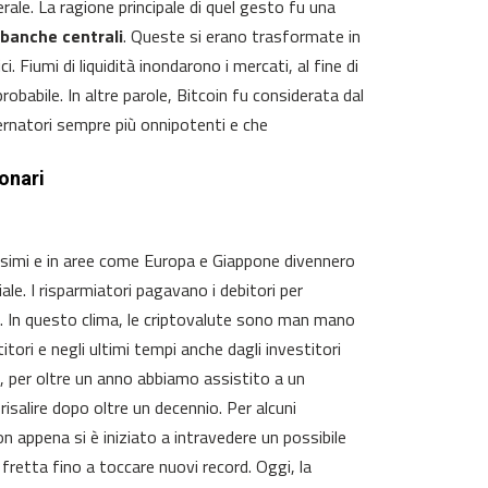
rale. La ragione principale di quel gesto fu una
banche centrali
. Queste si erano trasformate in
iumi di liquidità inondarono i mercati, al fine di
robabile. In altre parole, Bitcoin fu considerata dal
ernatori sempre più onnipotenti e che
onari
issimi e in aree come Europa e Giappone divennero
e. I risparmiatori pagavano i debitori per
e. In questo clima, le criptovalute sono man mano
itori e negli ultimi tempi anche dagli investitori
, per oltre un anno abbiamo assistito a un
isalire dopo oltre un decennio. Per alcuni
non appena si è iniziato a intravedere un possibile
 fretta fino a toccare nuovi record. Oggi, la