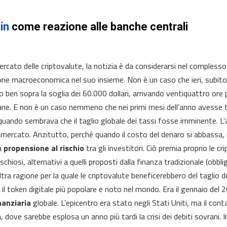
in
come reazione alle banche centrali
mercato delle criptovalute, la notizia è da considerarsi nel compless
one macroeconomica nel suo insieme. Non è un caso che ieri, subito d
o ben sopra la soglia dei 60.000 dollari, arrivando ventiquattro ore
ne. E non è un caso nemmeno che nei primi mesi dell’anno avesse to
, quando sembrava che il taglio globale dei tassi fosse imminente.
mercato. Anzitutto, perché quando il costo del denaro si abbassa, i
a
propensione al rischio
tra gli investitori. Ciò premia proprio le 
schiosi, alternativi a quelli proposti dalla finanza tradizionale (obblig
altra ragione per la quale le criptovalute beneficerebbero del taglio 
, il token digitale più popolare e noto nel mondo. Era il gennaio del 
inanziaria
globale. L’epicentro era stato negli Stati Uniti, ma il con
a, dove sarebbe esplosa un anno più tardi la crisi dei debiti sovrani.