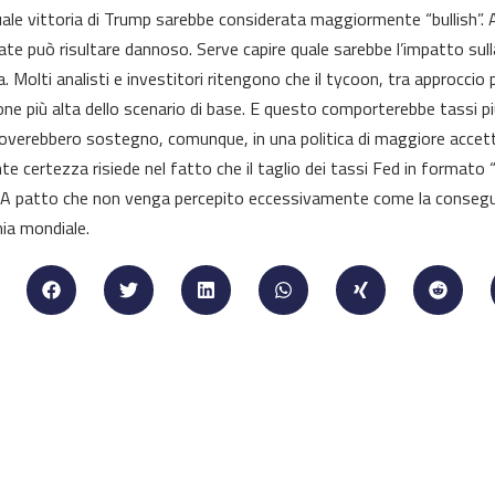
uale vittoria di Trump sarebbe considerata maggiormente “bullish”. A
ate può risultare dannoso. Serve capire quale sarebbe l’impatto sulla
ra. Molti analisti e investitori ritengono che il tycoon, tra approccio 
zione più alta dello scenario di base. E questo comporterebbe tassi pi
overebbero sostegno, comunque, in una politica di maggiore accettazi
te certezza risiede nel fatto che il taglio dei tassi Fed in formato 
i. A patto che non venga percepito eccessivamente come la consegue
ia mondiale.