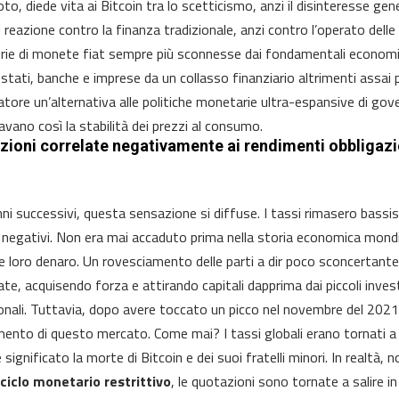
o, diede vita ai Bitcoin tra lo scetticismo, anzi il disinteresse gene
i reazione contro la finanza tradizionale, anzi contro l’operato delle
ie di monete fiat sempre più sconnesse dai fondamentali economici. F
 stati, banche e imprese da un collasso finanziario altrimenti assai p
atore un’alternativa alle politiche monetarie ultra-espansive di gov
avano così la stabilità dei prezzi al consumo.
zioni correlate negativamente ai rendimenti obbligazi
nni successivi, questa sensazione si diffuse. I tassi rimasero bass
 negativi. Non era mai accaduto prima nella storia economica mondial
e loro denaro. Un rovesciamento delle parti a dir poco sconcertant
ate, acquisendo forza e attirando capitali dapprima dai piccoli invest
ionali. Tuttavia, dopo avere toccato un picco nel novembre del 2021
mento di questo mercato. Come mai? I tassi globali erano tornati a r
significato la morte di Bitcoin e dei suoi fratelli minori. In realtà, 
ciclo monetario restrittivo
, le quotazioni sono tornate a salire in