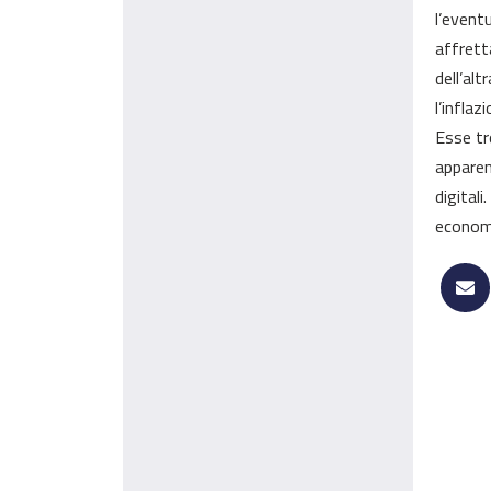
l’event
affrett
dell’alt
l’infla
Esse tr
apparen
digital
econom