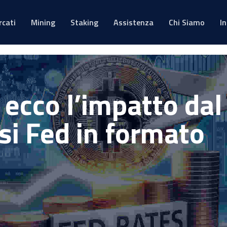
rcati
Mining
Staking
Assistenza
Chi Siamo
I
 ecco l’impatto dal
ssi Fed in formato