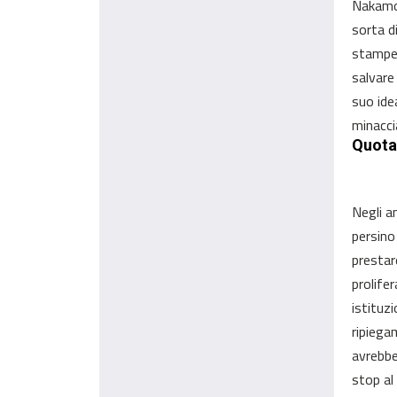
Nakamot
sorta d
stamper
salvare
suo ide
minacci
Quota
Negli a
persino
prestar
prolifer
istituz
ripiega
avrebbe 
stop al