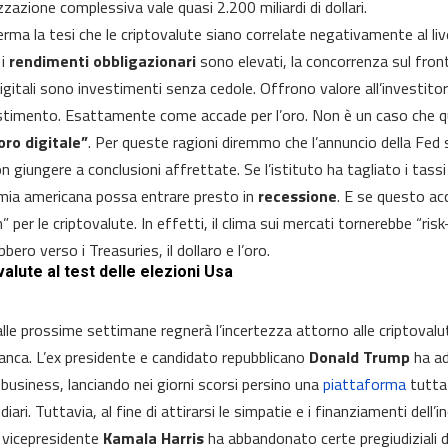
zzazione complessiva vale quasi 2.200 miliardi di dollari.
erma la tesi che le criptovalute siano correlate negativamente al live
 i
rendimenti obbligazionari
sono elevati, la concorrenza sul front
igitali sono investimenti senza cedole. Offrono valore all’investito
stimento. Esattamente come accade per l’oro. Non è un caso che qu
oro digitale”
. Per queste ragioni diremmo che l’annuncio della Fed s
n giungere a conclusioni affrettate. Se l’istituto ha tagliato i tass
mia americana possa entrare presto in
recessione
. E se questo a
” per le criptovalute. In effetti, il clima sui mercati tornerebbe “risk-o
bbero verso i Treasuries, il dollaro e l’oro.
alute al test delle elezioni Usa
alle prossime settimane regnerà l’incertezza attorno alle criptovalute
anca. L’ex presidente e candidato repubblicano
Donald Trump
ha ad
business, lanciando nei giorni scorsi persino una
piattaforma
tutta 
iari. Tuttavia, al fine di attirarsi le simpatie e i finanziamenti dell
 vicepresidente
Kamala Harris
ha abbandonato certe pregiudiziali d