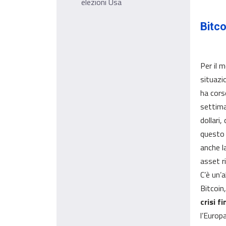
elezioni Usa
Bitco
Per il 
situazi
ha cors
settima
dollari
questo 
anche l
asset ri
C’è un’
Bitcoin
crisi f
l’Europ