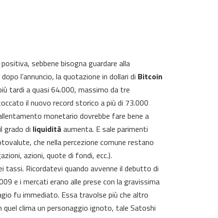
o positiva, sebbene bisogna guardare alla
opo l’annuncio, la quotazione in dollari di
Bitcoin
 più tardi a quasi 64.000, massimo da tre
ccato il nuovo record storico a più di 73.000
 L’allentamento monetario dovrebbe fare bene a
l grado di
liquidità
aumenta. E sale parimenti
criptovalute, che nella percezione comune restano
azioni, azioni, quote di fondi, ecc.).
dei tassi. Ricordatevi quando avvenne il debutto di
2009 e i mercati erano alle prese con la gravissima
tagio fu immediato. Essa travolse più che altro
 In quel clima un personaggio ignoto, tale Satoshi