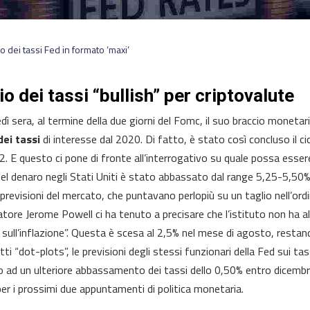
o dei tassi Fed in formato ‘maxi’
io dei tassi “bullish” per criptovalute
dì sera, al termine della due giorni del Fomc, il suo braccio monetar
dei tassi
di interesse dal 2020. Di fatto, è stato così concluso il c
2. E questo ci pone di fronte all’interrogativo su quale possa esser
el denaro negli Stati Uniti è stato abbassato dal range 5,25-5,50
e previsioni del mercato, che puntavano perlopiù su un taglio nell’ordi
tore Jerome Powell ci ha tenuto a precisare che l’istituto non ha al
a sull’inflazione”. Questa è scesa al 2,5% nel mese di agosto, restand
tti “dot-plots”, le previsioni degli stessi funzionari della Fed sui 
 ad un ulteriore abbassamento dei tassi dello 0,50% entro dicembre
er i prossimi due appuntamenti di politica monetaria.