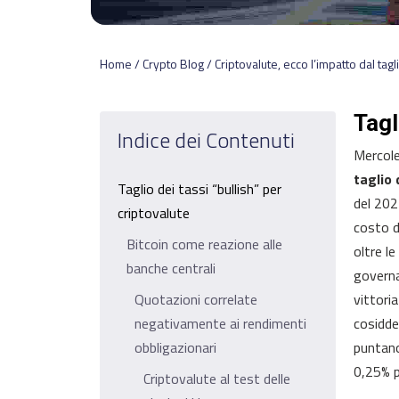
Home / Crypto Blog / Criptovalute, ecco l’impatto dal tagli
Tagl
Indice dei Contenuti
Mercole
taglio 
Taglio dei tassi “bullish” per
del 202
criptovalute
costo d
Bitcoin come reazione alle
oltre l
banche centrali
governa
Quotazioni correlate
vittori
negativamente ai rendimenti
cosidde
obbligazionari
puntano
0,25% p
Criptovalute al test delle