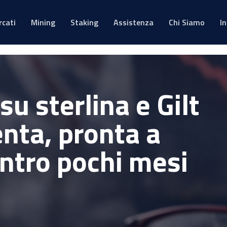
rcati
Mining
Staking
Assistenza
Chi Siamo
I
su sterlina e Gilt
lenta, pronta a
entro pochi mesi