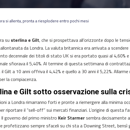
ora si allenta, pronta a riesplodere entro pochi mesi
era su
sterlina e Gilt
, che si prospettava all’orizzonte dopo le ten
 allontanata da Londra. La valuta britannica era arrivata a scendere a
nto decennale dei titoli di stato UK si era portato quasi al 4,60% 
nale sfiorava il 5,40%. Al termine di questa settimana di contrattazi
 il Gilt a 10 anni offriva il 4,42% e quello a 30 anni il 5,22%. Allar
per la compiacenza.
lina e Gilt sotto osservazione sulla cri
ioni a Londra rimarranno forti e pronte a riemergere alla minima occ
er riportare il “sell-off” sui mercati finanziari. L’origine di quest
a. Il governo del primo ministro
Keir Starmer
sembra decisamente al c
e profetizzano sempre sfaceli su chi sta a Downing Street, bensì g