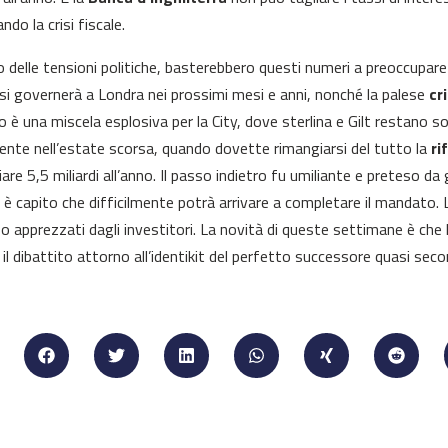
do la crisi fiscale.
o delle tensioni politiche, basterebbero questi numeri a preoccupare
asi governerà a Londra nei prossimi mesi e anni, nonché la palese
cr
to è una miscela esplosiva per la City, dove sterlina e Gilt restano s
ente nell’estate scorsa, quando dovette rimangiarsi del tutto la
ri
iare 5,5 miliardi all’anno. Il passo indietro fu umiliante e preteso da
si è capito che difficilmente potrà arrivare a completare il mandato. 
i o apprezzati dagli investitori. La novità di queste settimane è che 
 il dibattito attorno all’identikit del perfetto successore quasi seco