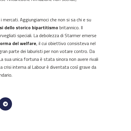
 i mercati. Aggiungiamoci che non si sa chi e su
isi dello storico bipartitismo
britannico. Il
orvegliati speciali. La debolezza di Starmer emerse
forma del welfare
, il cui obiettivo consisteva nel
 gran parte dei laburisti per non votare contro. Da
La sua unica fortuna è stata sinora non avere rivali
la crisi interna al Labour è diventata così grave da
ndario.