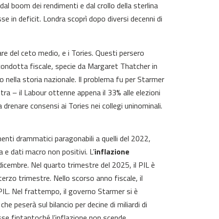
l boom dei rendimenti e dal crollo della sterlina
e in deficit. Londra scoprì dopo diversi decenni di
lare del ceto medio, e i Tories. Questi persero
a condotta fiscale, specie da Margaret Thatcher in
o nella storia nazionale. Il problema fu per Starmer
ra – il Labour ottenne appena il 33% alle elezioni
 drenare consensi ai Tories nei collegi uninominali.
nti drammatici paragonabili a quelli del 2022,
 e dati macro non positivi. L’
inflazione
 dicembre. Nel quarto trimestre del 2025, il PIL è
erzo trimestre. Nello scorso anno fiscale, il
PIL. Nel frattempo, il governo Starmer si è
he peserà sul bilancio per decine di miliardi di
esse fintantoché l’inflazione non scende,