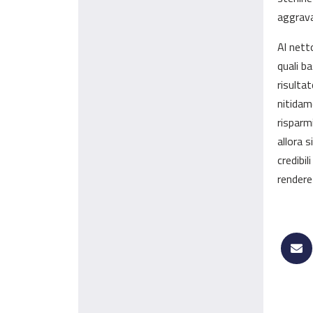
aggravan
Al nett
quali b
risulta
nitidam
risparm
allora 
credibil
rendere