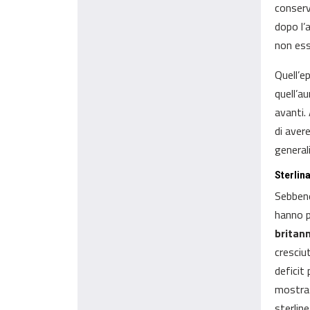
conserv
dopo l’
non ess
Quell’ep
quell’a
avanti.
di aver
general
Sterlin
Sebbene
hanno p
britan
cresciu
deficit
mostrato
sterline