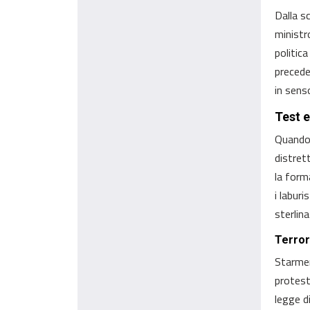
Dalla s
ministr
politica
precede
in sens
Test 
Quando 
distret
la form
i labur
sterlin
Terror
Starmer
protest
legge d