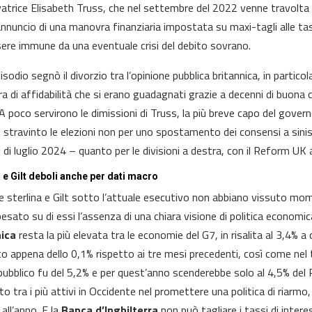
atrice Elisabeth Truss, che nel settembre del 2022 venne travolta da
annuncio di una manovra finanziaria impostata su maxi-tagli alle tass
ere immune da una eventuale crisi del debito sovrano.
isodio segnò il divorzio tra l’opinione pubblica britannica, in partico
ura di affidabilità che si erano guadagnati grazie a decenni di buon
 A poco servirono le dimissioni di Truss, la più breve capo del govern
e stravinto le elezioni non per uno spostamento dei consensi a sinist
i di luglio 2024 – quanto per le divisioni a destra, con il Reform UK a
a e Gilt deboli anche per dati macro
 sterlina e Gilt sotto l’attuale esecutivo non abbiano vissuto mome
esato su di essi l’assenza di una chiara visione di politica economica
nica
resta la più elevata tra le economie del G7, in risalita al 3,4% a
to appena dello 0,1% rispetto ai tre mesi precedenti, così come nel t
 pubblico fu del 5,2% e per quest’anno scenderebbe solo al 4,5% del 
 tra i più attivi in Occidente nel promettere una politica di riarmo, c
 all’anno. E la
Banca d’Inghilterra
non può tagliare i tassi di inter