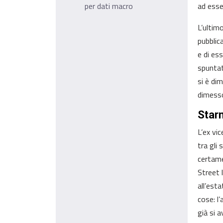
per dati macro
ad esse
L’ultim
pubblic
e di es
spuntat
si è di
dimesso
Starm
L’ex vi
tra gli 
certame
Street 
all’est
cose: l
già si a