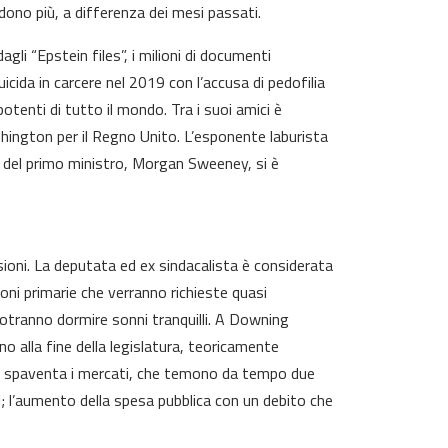
ono più, a differenza dei mesi passati.
agli “Epstein files”, i milioni di documenti
icida in carcere nel 2019 con l’accusa di pedofilia
tenti di tutto il mondo. Tra i suoi amici è
ington per il Regno Unito. L’esponente laburista
o del primo ministro, Morgan Sweeney, si è
sioni. La deputata ed ex sindacalista è considerata
zioni primarie che verranno richieste quasi
potranno dormire sonni tranquilli. A Downing
o alla fine della legislatura, teoricamente
sto spaventa i mercati, che temono da tempo due
i; l’aumento della spesa pubblica con un debito che