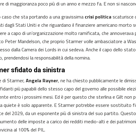
re di maggioranza poco più di un anno e mezzo fa. E non si nascond
o caso che sta portando a una gravissima
crisi politica
scaturisce d
ati dagli Stati Uniti e che riguardano il finanziere americano morto su
sere a capo di un’organizzazione molto ramificata, che annoverava po
o Peter Mandelson, che proprio Starmer volle ambasciatore a Wash
messo dalla Camera dei Lords in cui sedeva. Anche il capo dello stat
, prendendosi la responsabilità della nomina.
er sfidato da sinistra
ce di Starmer,
Angela Rayner
, ne ha chiesto pubblicamente le dimis
sfidanti più papabili dello stesso capo del governo alle possibile ele
nte entro i prossimi mesi. Ed è per questo che sterlina e Gilt non 
la quiete è solo apparente. E Starmer potrebbe essere sostituito fin
ate del 2029, da un esponente più di sinistra del suo partito. Que
’aumento delle imposte a carico dei redditi medio-alti e dei patrimon
vvicina al 100% del PIL.