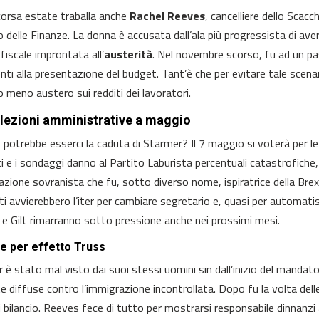
corsa estate traballa anche
Rachel Reeves
, cancelliere dello Scacc
o delle Finanze. La donna è accusata dall’ala più progressista di ave
 fiscale improntata all’
austerità
. Nel novembre scorso, fu ad un pa
nti alla presentazione del budget. Tant’è che per evitare tale scenari
o meno austero sui redditi dei lavoratori.
elezioni amministrative a maggio
potrebbe esserci la caduta di Starmer? Il 7 maggio si voterà per l
ti e i sondaggi danno al Partito Laburista percentuali catastrofich
azione sovranista che fu, sotto diverso nome, ispiratrice della Brexi
isti avvierebbero l’iter per cambiare segretario e, quasi per automa
a e Gilt rimarranno sotto pressione anche nei prossimi mesi.
e per effetto Truss
 è stato mal visto dai suoi stessi uomini sin dall’inizio del mandato
e diffuse contro l’immigrazione incontrollata. Dopo fu la volta del
i bilancio. Reeves fece di tutto per mostrarsi responsabile dinnanzi 