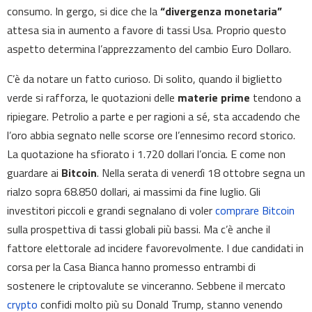
consumo. In gergo, si dice che la
“divergenza monetaria”
attesa sia in aumento a favore di tassi Usa. Proprio questo
aspetto determina l’apprezzamento del cambio Euro Dollaro.
C’è da notare un fatto curioso. Di solito, quando il biglietto
verde si rafforza, le quotazioni delle
materie prime
tendono a
ripiegare. Petrolio a parte e per ragioni a sé, sta accadendo che
l’oro abbia segnato nelle scorse ore l’ennesimo record storico.
La quotazione ha sfiorato i 1.720 dollari l’oncia. E come non
guardare ai
Bitcoin
. Nella serata di venerdì 18 ottobre segna un
rialzo sopra 68.850 dollari, ai massimi da fine luglio. Gli
investitori piccoli e grandi segnalano di voler
comprare Bitcoin
sulla prospettiva di tassi globali più bassi. Ma c’è anche il
fattore elettorale ad incidere favorevolmente. I due candidati in
corsa per la Casa Bianca hanno promesso entrambi di
sostenere le criptovalute se vinceranno. Sebbene il mercato
crypto
confidi molto più su Donald Trump, stanno venendo