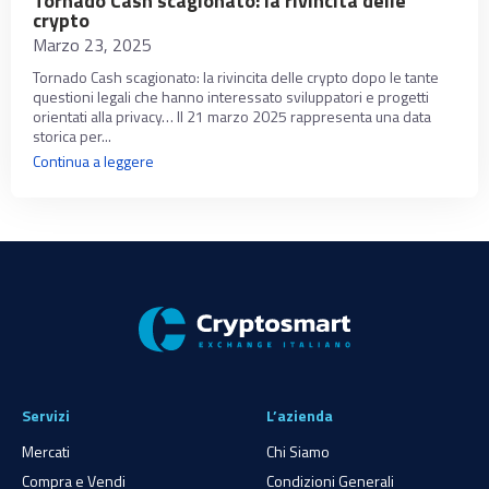
Tornado Cash scagionato: la rivincita delle
crypto
Marzo 23, 2025
Tornado Cash scagionato: la rivincita delle crypto dopo le tante
questioni legali che hanno interessato sviluppatori e progetti
orientati alla privacy… Il 21 marzo 2025 rappresenta una data
storica per...
Continua a leggere
Servizi
L’azienda
Mercati
Chi Siamo
Compra e Vendi
Condizioni Generali