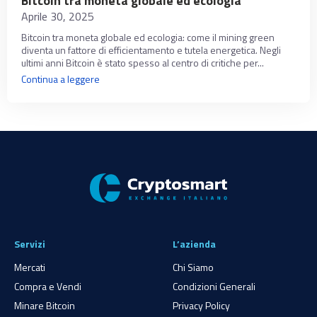
Bitcoin tra moneta globale ed ecologia
Aprile 30, 2025
Bitcoin tra moneta globale ed ecologia: come il mining green
diventa un fattore di efficientamento e tutela energetica. Negli
ultimi anni Bitcoin è stato spesso al centro di critiche per...
Continua a leggere
Servizi
L’azienda
Mercati
Chi Siamo
Compra e Vendi
Condizioni Generali
Minare Bitcoin
Privacy Policy