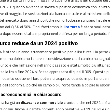
ione era salita fino a un massimo superiore all’85% nell’ottobre del 2
l 2023, quando avvenne la svolta di politica economica con la vittori
ive di maggio. Le sostituzioni alla banca centrale e al ministero dell
 del mercato dopo anni di politiche non ortodosse sul piano fiscale
nno dall’8,5% al 50%. E nel frattempo la
lira turca
è stata svalutata 
io dopo essere stata impropriamente difesa per un lungo periodo, fi
turca reduce da un 2024 positivo
24 è stato un anno stranamente positivo per la lira turca. Ha perso 
imo, ma dobbiamo tenere in considerazione che il cambio ha segnato 
 punto è che l’inflazione nell’anno passato è stata molto più alta ris
se la lira a fine 2024 si fosse apprezzata di quasi il 30%. Questa 
 in quanto sostiene il loro potere di acquisto quando importano beni 
me dell’economia, poiché un cambio più forte tende a colpire le esport
macroeconomici in chiaroscuro
hia ha già un
disavanzo commerciale
cronico e che nel 2024 si è 
i di dollari. Anche le partite correnti sono negative: -3,1% del Pil è 