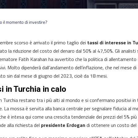
to il momento di investire?
icembre scorso è arrivato il primo taglio dei
tassi di interesse in T
ato la riduzione del costo del denaro dal 50% al 47,50%. Gli analisti 
ernatore Fatih Karahan ha avvertito che la politica di allentamen
ivi. Molto dipenderà dall’andamento dell’inflazione, che nel mese di 
ato sin dal mese di giugno del 2023, cioè da 18 mesi.
i in Turchia in calo
in Turchia restano tra i più alti al mondo e si confermano positivi in te
e. La mossa è servita alla banca centrale per segnalare fiducia al mer
 che è intesa qui come una crescita tendenziale dei prezzi del 5% più 
de alla richiesta del
presidente Erdogan
di ottenere un costo del