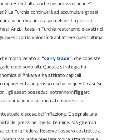
ione resterà alta anche nei prossimi anni. E’
eri? La Turchia continuerà ad accumulare grossi
durrà in una lira ancora più debole. La politica
si. Anzi, i tassi in Turchia resteranno elevati nel
 investitori la volontà di abbattere quest’ultima.
anche molto velato al
“
carry trade
“
, che consiste
egarlo dove sono alti. Questa strategia ha
conomica di Ankara e ha attirato capitali
bio rappresenta un grosso rischio in questi casi. Se
oni, gli asset posseduti potranno infliggerci
alizzato rimanendo sul mercato domestico.
ontestuale discesa dell’inflazione. E segnala una
bilità dei prezzi nel medio termine. Ma gli errori
rali come la Federal Reserve fossero costrette a
nto, Ankara dovrebbe prestare molta attenzione a