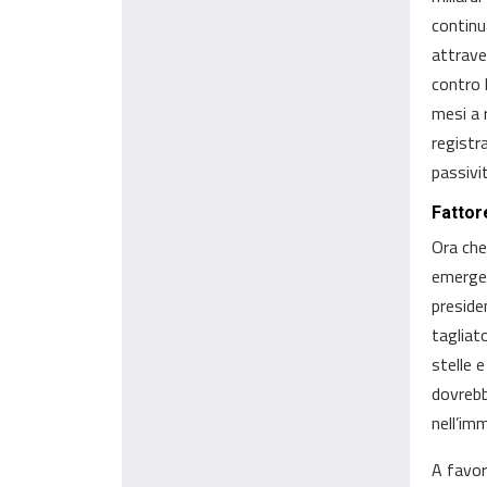
continu
attraver
contro 
mesi a 
registr
passivi
Fattor
Ora che
emergen
preside
tagliat
stelle 
dovrebb
nell’im
A favori