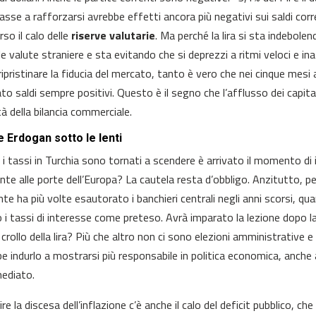
asse a rafforzarsi avrebbe effetti ancora più negativi sui saldi corre
so il calo delle
riserve valutarie
. Ma perché la lira si sta indebole
le valute straniere e sta evitando che si deprezzi a ritmi veloci e i
ripristinare la fiducia del mercato, tanto è vero che nei cinque mesi
ato saldi sempre positivi. Questo è il segno che l’afflusso dei capit
tà della bilancia commerciale.
e Erdogan sotto le lenti
 i tassi in Turchia sono tornati a scendere è arrivato il momento d
te alle porte dell’Europa? La cautela resta d’obbligo. Anzitutto, perc
nte ha più volte esautorato i banchieri centrali negli anni scorsi, q
o i tassi di interesse come preteso. Avrà imparato la lezione dopo la 
e crollo della lira? Più che altro non ci sono elezioni amministrative
e indurlo a mostrarsi più responsabile in politica economica, anche
mediato.
re la discesa dell’inflazione c’è anche il calo del deficit pubblico, 