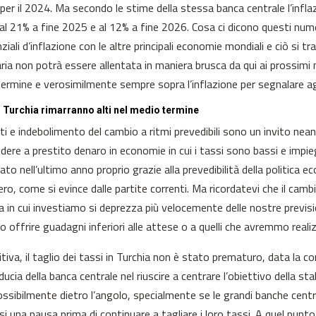
per il 2024. Ma secondo le stime della stessa banca centrale l’inflaz
al 21% a fine 2025 e al 12% a fine 2026. Cosa ci dicono questi num
ziali d’inflazione con le altre principali economie mondiali e ciò si tra
ia non potrà essere allentata in maniera brusca da qui ai prossimi me
ermine e verosimilmente sempre sopra l’inflazione per segnalare agli
n Turchia rimarranno alti nel medio termine
lti e indebolimento del cambio a ritmi prevedibili sono un invito ne
ndere a prestito denaro in economie in cui i tassi sono bassi e impi
to nell’ultimo anno proprio grazie alla prevedibilità della politica e
tero, come si evince dalle partite correnti. Ma ricordatevi che il cam
ta in cui investiamo si deprezza più velocemente delle nostre previsi
 o offrire guadagni inferiori alle attese o a quelli che avremmo re
nitiva, il taglio dei tassi in Turchia non è stato prematuro, data la c
ducia della banca centrale nel riuscire a centrare l’obiettivo della sta
ssibilmente dietro l’angolo, specialmente se le grandi banche cent
si una pausa prima di continuare a tagliare i loro tassi. A quel pu