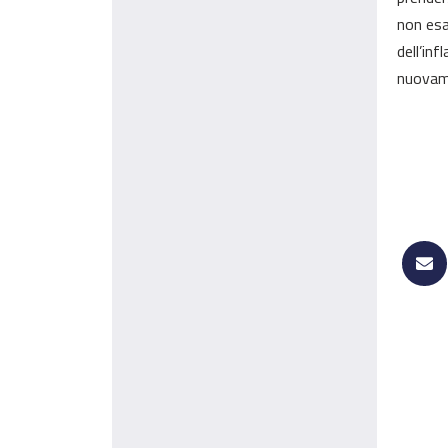
non esa
dell’inf
nuovame