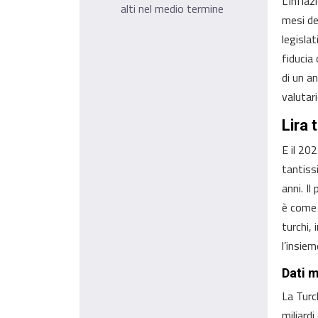
L’inflaz
alti nel medio termine
mesi de
legislat
fiducia
di un a
valutar
Lira 
E il 20
tantiss
anni. Il
è come 
turchi,
l’insie
Dati 
La Turc
miliard