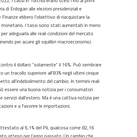
022. I tassi in Turchia erano scesi fino ai primi
a di Erdogan alle elezioni presidenziali e
e Finanze ebbero l’obiettivo di riacquistare la
 e monetario. I tassi sono stati aumentati in meno
per adeguarla alle reali condizioni del mercato
nendo per acuire gli squilibri macroeconomici.
contro il dollaro “solamente” il 16%. Può sembrare
un tracollo superiore all’83% negli ultimi cinque
petto all’indebolimento del cambio. In termini reali
può essere una buona notizia per i consumatori
e servizi dall’estero. Ma è una cattiva notizia per
azioni e a favorire le importazioni.
attestato al 6,1% del Pil, qualcosa come 82,16
il dato atteso per l’anno passato. Un cambio che