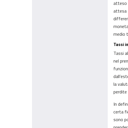
atteso 
attesa 
differen
monetar
medio t
Tassi i
Tassi a
nel pre
funziona
dall’es
la valu
perdite
In defi
certa fi
sono po
prender