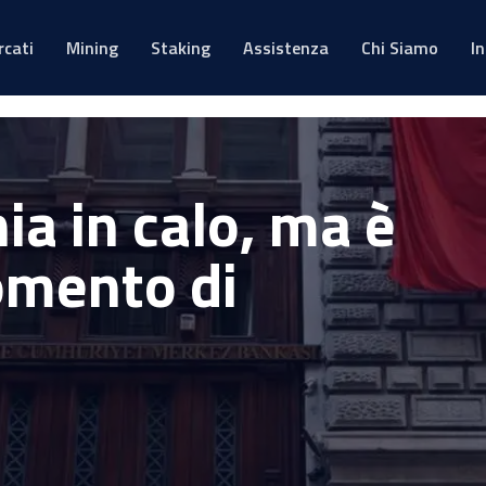
rcati
Mining
Staking
Assistenza
Chi Siamo
I
hia in calo, ma è
momento di