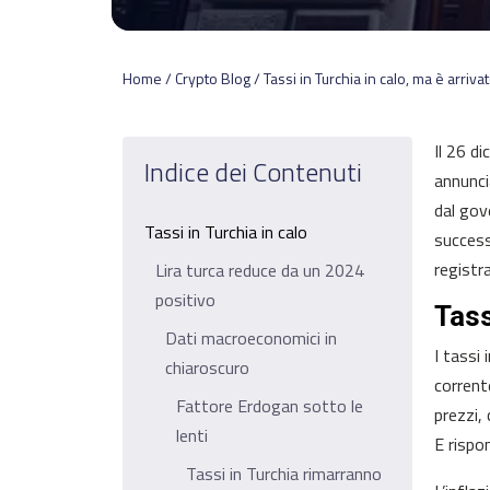
Home / Crypto Blog / Tassi in Turchia in calo, ma è arriva
Il 26 d
Indice dei Contenuti
annunci
dal gov
Tassi in Turchia in calo
success
registr
Lira turca reduce da un 2024
positivo
Tass
Dati macroeconomici in
I tassi 
chiaroscuro
corrent
Fattore Erdogan sotto le
prezzi,
lenti
E rispon
Tassi in Turchia rimarranno