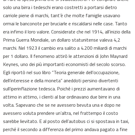
solo una birra i tedeschi erano costretti a portarsi dietro
carriole piene di marchi, tant’è che molte famiglie usavano
ormai le banconote per bruciarle e riscaldarsi nelle case. Tanto
era infimo il loro valore. Considerate che nel 1914, all’inizio della
Prima Guerra Mondiale, un dollaro statunitense valeva 4,2
marchi. Nel 1923 il cambio era salito a 4.200 miliardi di marchi
per 1 dollaro. Il fenomeno attirò le attenzioni di John Maynard
Keynes, uno dei più importanti economisti del secolo scorso.
Egli riportò nel suo libro “Teoria generale dell’occupazione,
dell’interesse e della moneta” aneddoti persino divertenti
sull’iperinflazione tedesca. Poiché i prezzi aumentavano di
attimo in attimo, i clienti al bar ordinavano due birre in una
volta. Sapevano che se ne avessero bevuta una e dopo ne
avessero voluta prendere un’altra, nel frattempo il costo
sarebbe lievitato. E al posto dell’autobus ci si spostava in taxi,
perché il secondo a differenza del primo andava pagato a fine