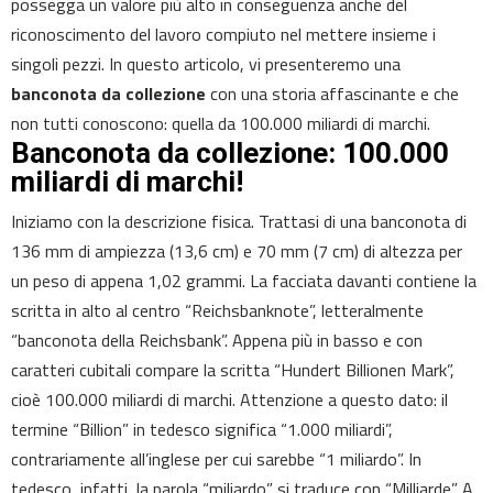
possegga un valore più alto in conseguenza anche del
riconoscimento del lavoro compiuto nel mettere insieme i
singoli pezzi. In questo articolo, vi presenteremo una
banconota da collezione
con una storia affascinante e che
non tutti conoscono: quella da 100.000 miliardi di marchi.
Banconota da collezione: 100.000
miliardi di marchi!
Iniziamo con la descrizione fisica. Trattasi di una banconota di
136 mm di ampiezza (13,6 cm) e 70 mm (7 cm) di altezza per
un peso di appena 1,02 grammi. La facciata davanti contiene la
scritta in alto al centro “Reichsbanknote”, letteralmente
“banconota della Reichsbank”. Appena più in basso e con
caratteri cubitali compare la scritta “Hundert Billionen Mark”,
cioè 100.000 miliardi di marchi. Attenzione a questo dato: il
termine “Billion” in tedesco significa “1.000 miliardi”,
contrariamente all’inglese per cui sarebbe “1 miliardo”. In
tedesco, infatti, la parola “miliardo” si traduce con “Milliarde”. A