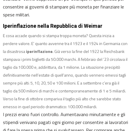
consentire ai governi di stampare più moneta per finanziare le
spese militari.
Iperinflazione nella Repubblica di Weimar
E cosa accade quando si stampa troppa moneta? Questa inizia a
perdere valore. E’ quanto avvenne tra il 1923 e il 1924 in Germania con
la disastrosa
iperinflazione
. Già verso la fine del 1922 la Reichsbank
stampava i primi biglietti da 50.000 marchi. A febbraio del ’23 circolava il
taglio da 100.000 e, addirittura, da 1 milione. La situazione precipitò
definitivamente nell’estate di quell’anno, quando vennero emessi tagli
sempre più alti: 5, 10, 20, 50 e 100 milioni. E a settembre c’era già il
taglio da 500 milioni di marchi e contemporaneamente di 1 e 5 miliardi.
Verso la fine di ottobre compariva il taglio più alto che sarebbe stato
emesso in quel periodo drammatico: 100.000 miliardi.
I prezzi erano fuori controllo. Aumentavano minutamente e gli
stipendi venivano pagati ogni giorno per consentire ai lavoratori
di fare la spesa prima che si svalutassero. Per comprare anche