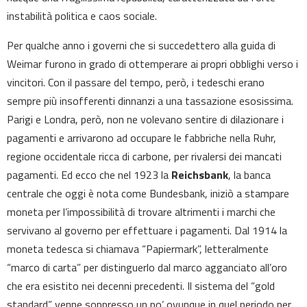
instabilità politica e caos sociale.
Per qualche anno i governi che si succedettero alla guida di
Weimar furono in grado di ottemperare ai propri obblighi verso i
vincitori. Con il passare del tempo, però, i tedeschi erano
sempre più insofferenti dinnanzi a una tassazione esosissima.
Parigi e Londra, però, non ne volevano sentire di dilazionare i
pagamenti e arrivarono ad occupare le fabbriche nella Ruhr,
regione occidentale ricca di carbone, per rivalersi dei mancati
pagamenti. Ed ecco che nel 1923 la
Reichsbank
, la banca
centrale che oggi è nota come Bundesbank, iniziò a stampare
moneta per l’impossibilità di trovare altrimenti i marchi che
servivano al governo per effettuare i pagamenti. Dal 1914 la
moneta tedesca si chiamava “Papiermark”, letteralmente
“marco di carta” per distinguerlo dal marco agganciato all’oro
che era esistito nei decenni precedenti. Il sistema del “gold
standard” venne soppresso un po’ ovunque in quel periodo per