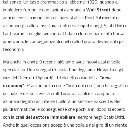
tal senso. Un caso drammatico si ebbe nel 1929, quando a
implodere furono le quotazioni azionarie a
Wall Street
dopo
anni di crescita impetuosa e inarrestabile. Poiché il mercato
azionario già allora risultava molto sviluppato negli Stati Uniti e
tantissime famiglie avevano affidato i loro risparmi alla borsa
americana, le conseguenze di quel crollo furono devastanti per
l’economia.
Ma anche in anni più recenti abbiamo avuti nuovi casi di bolla
speculativa. Una si registrò tra la fine degli anni Novanta e gli
inizi del Duemila. Riguardò i titoli della cosiddetta
“new
economy”
. E’ anche nota come “bolla dotcom”, perché oggetto
dei rialzi e dei successivi crolli furono i titoli del comparto
azionario legato ad internet, allora un settore nascente. Ben
più drammatiche le conseguenze che pochi anni dopo si ebbero
con la
crisi del settore immobiliare
, sempre negli Stati Uniti.
Anche in quell’occasione scoppiò una bolla e nel giro di un niente