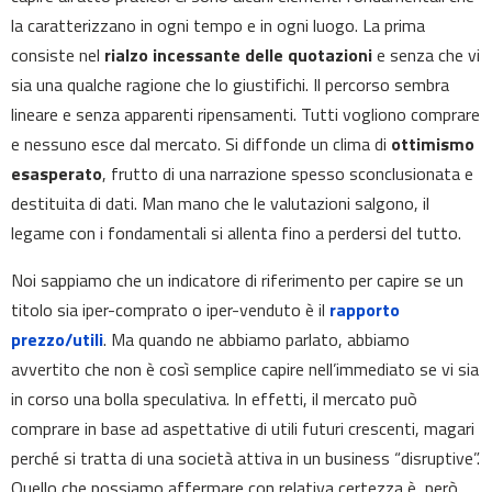
la caratterizzano in ogni tempo e in ogni luogo. La prima
consiste nel
rialzo incessante delle quotazioni
e senza che vi
sia una qualche ragione che lo giustifichi. Il percorso sembra
lineare e senza apparenti ripensamenti. Tutti vogliono comprare
e nessuno esce dal mercato. Si diffonde un clima di
ottimismo
esasperato
, frutto di una narrazione spesso sconclusionata e
destituita di dati. Man mano che le valutazioni salgono, il
legame con i fondamentali si allenta fino a perdersi del tutto.
Noi sappiamo che un indicatore di riferimento per capire se un
titolo sia iper-comprato o iper-venduto è il
rapporto
prezzo/utili
. Ma quando ne abbiamo parlato, abbiamo
avvertito che non è così semplice capire nell’immediato se vi sia
in corso una bolla speculativa. In effetti, il mercato può
comprare in base ad aspettative di utili futuri crescenti, magari
perché si tratta di una società attiva in un business “disruptive”.
Quello che possiamo affermare con relativa certezza è, però,