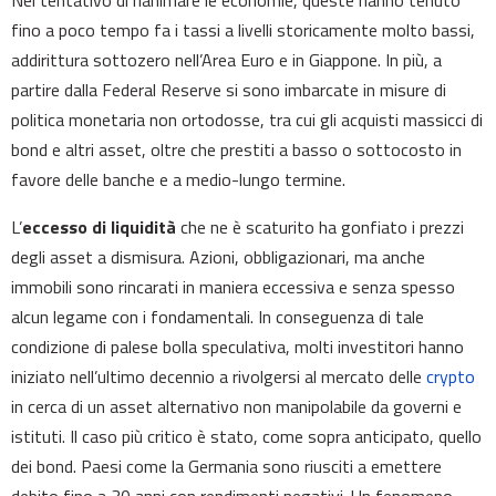
Nel tentativo di rianimare le economie, queste hanno tenuto
fino a poco tempo fa i tassi a livelli storicamente molto bassi,
addirittura sottozero nell’Area Euro e in Giappone. In più, a
partire dalla Federal Reserve si sono imbarcate in misure di
politica monetaria non ortodosse, tra cui gli acquisti massicci di
bond e altri asset, oltre che prestiti a basso o sottocosto in
favore delle banche e a medio-lungo termine.
L’
eccesso di liquidità
che ne è scaturito ha gonfiato i prezzi
degli asset a dismisura. Azioni, obbligazionari, ma anche
immobili sono rincarati in maniera eccessiva e senza spesso
alcun legame con i fondamentali. In conseguenza di tale
condizione di palese bolla speculativa, molti investitori hanno
iniziato nell’ultimo decennio a rivolgersi al mercato delle
crypto
in cerca di un asset alternativo non manipolabile da governi e
istituti. Il caso più critico è stato, come sopra anticipato, quello
dei bond. Paesi come la Germania sono riusciti a emettere