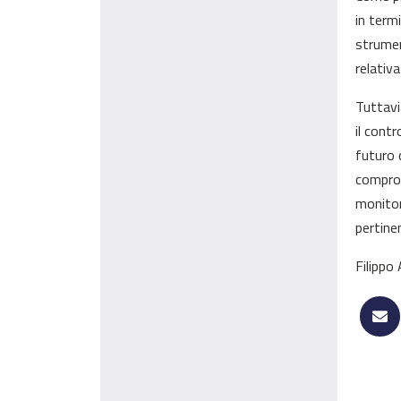
in term
strumen
relativ
Tuttavi
il cont
futuro 
comprom
monitor
pertinen
Filippo 