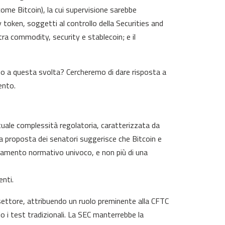
(come Bitcoin), la cui supervisione sarebbe
oken, soggetti al controllo della Securities and
tra commodity, security e stablecoin; e il
no a questa svolta? Cercheremo di dare risposta a
ento.
tuale complessità regolatoria, caratterizzata da
 La proposta dei senatori suggerisce che Bitcoin e
adramento normativo univoco, e non più di una
nti.
 settore, attribuendo un ruolo preminente alla CFTC
do i test tradizionali. La SEC manterrebbe la