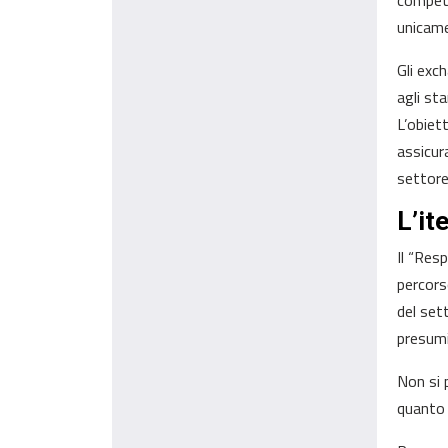
competi
unicamen
Gli exc
agli sta
L’obiet
assicura
settore
L’it
Il “Res
percors
del set
presumi
Non si 
quanto 