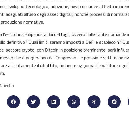
ini di sviluppo tecnologico, adozione, avvio di nuove attività impren
ti adeguati all’uso degli asset digitali, nonché processi di normali
a produzione normativa.
a l’esito finale dipenderà dai dettagli, ovvero dalle tante domande im
rollo definitivo? Quali limiti saranno imposti a DeFi e stablecoin? Q
del settore crypto, con Bitcoin in posizione preminente, sarà influen
esso che emergeranno dal Congresso. Le prossime settimane rivest
are attentamente il dibattito, rimanere aggiornati e valutare ogni sv
ti.
Albertin