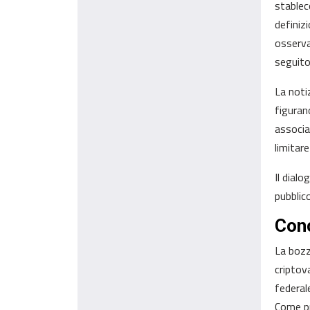
stableco
definiz
osserva
seguito
La noti
figuran
associa
limitar
Il dial
pubblico
Conc
La bozz
criptov
federal
Come pr