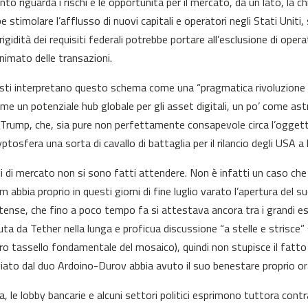
nto riguarda i rischi e le opportunità per il mercato, da un lato, la 
 stimolare l’afflusso di nuovi capitali e operatori negli Stati Uniti,
 rigidità dei requisiti federali potrebbe portare all’esclusione di oper
onimato delle transazioni.
listi interpretano questo schema come una “pragmatica rivoluzione d
ome un potenziale hub globale per gli asset digitali, un po’ come a
Trump, che, sia pure non perfettamente consapevole circa l’oggetti
yptosfera una sorta di cavallo di battaglia per il rilancio degli USA a 
li di mercato non si sono fatti attendere. Non è infatti un caso che
m abbia proprio in questi giorni di fine luglio varato l’apertura del 
tense, che fino a poco tempo fa si attestava ancora tra i grandi es
ta da Tether nella lunga e proficua discussione “a stelle e strisce”
ltro tassello fondamentale del mosaico), quindi non stupisce il fat
iato dal duo Ardoino-Durov abbia avuto il suo benestare proprio or
a, le lobby bancarie e alcuni settori politici esprimono tuttora contr