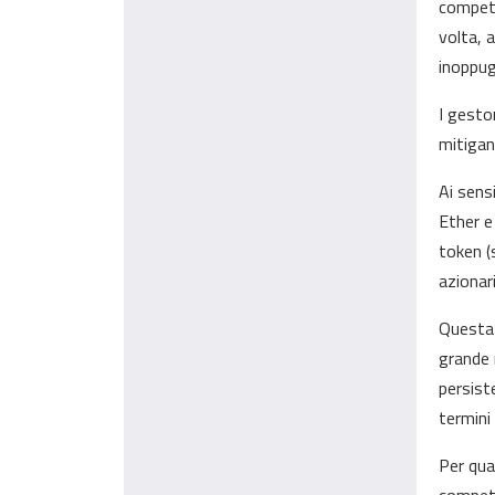
compete
volta, 
inoppug
I gesto
mitigan
Ai sens
Ether e
token (
azionar
Questa 
grande 
persist
termini
Per qua