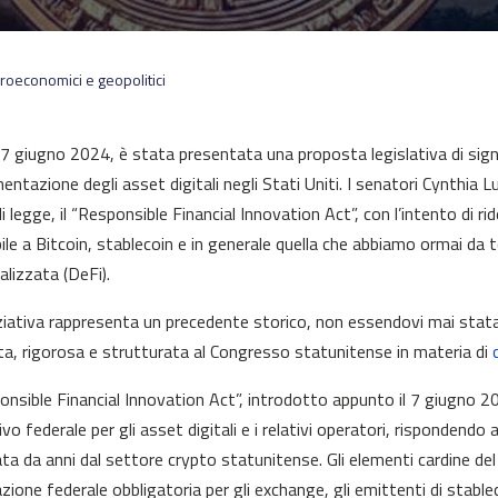
roeconomici e geopolitici
 7 giugno 2024, è stata presentata una proposta legislativa di signi
entazione degli asset digitali negli Stati Uniti. I senatori Cynthia 
i legge, il “Responsible Financial Innovation Act”, con l’intento di r
bile a Bitcoin, stablecoin e in generale quella che abbiamo ormai 
alizzata (DeFi).
iziativa rappresenta un precedente storico, non essendovi mai stat
a, rigorosa e strutturata al Congresso statunitense in materia di
ponsible Financial Innovation Act”, introdotto appunto il 7 giugno 
vo federale per gli asset digitali e i relativi operatori, rispondendo
ta da anni dal settore crypto statunitense. Gli elementi cardine del
zione federale obbligatoria per gli exchange, gli emittenti di stablec