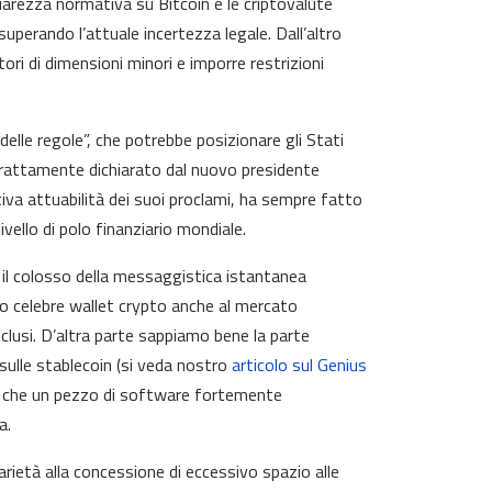
chiarezza normativa su Bitcoin e le criptovalute
 superando l’attuale incertezza legale. Dall’altro
atori di dimensioni minori e imporre restrizioni
elle regole”, che potrebbe posizionare gli Stati
strattamente dichiarato dal nuovo presidente
va attuabilità dei suoi proclami, ha sempre fatto
livello di polo finanziario mondiale.
 il colosso della messaggistica istantanea
suo celebre wallet crypto anche al mercato
clusi. D’altra parte sappiamo bene la parte
 sulle stablecoin (si veda nostro
articolo sul Genius
to che un pezzo di software fortemente
a.
arietà alla concessione di eccessivo spazio alle