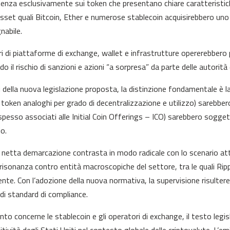
nza esclusivamente sui token che presentano chiare caratteristiche d
asset quali Bitcoin, Ether e numerose stablecoin acquisirebbero un
nabile.
ri di piattaforme di exchange, wallet e infrastrutture opererebbero
do il rischio di sanzioni e azioni “a sorpresa” da parte delle autorità
i della nuova legislazione proposta, la distinzione fondamentale è la
 token analoghi per grado di decentralizzazione e utilizzo) sarebber
spesso associati alle Initial Coin Offerings – ICO) sarebbero sogget
io.
netta demarcazione contrasta in modo radicale con lo scenario attual
risonanza contro entità macroscopiche del settore, tra le quali Rip
ente. Con l’adozione della nuova normativa, la supervisione risulte
 di standard di compliance.
nto concerne le stablecoin e gli operatori di exchange, il testo legis