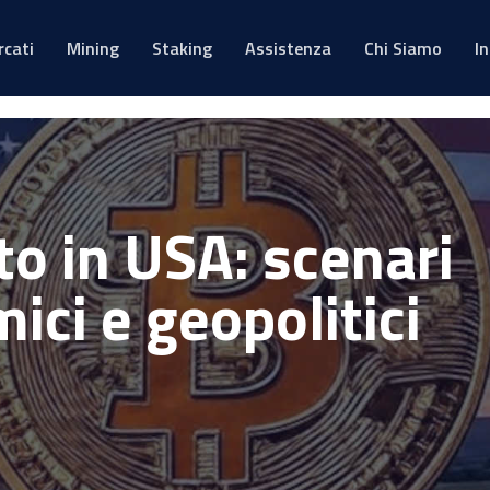
rcati
Mining
Staking
Assistenza
Chi Siamo
I
to in USA: scenari
ci e geopolitici