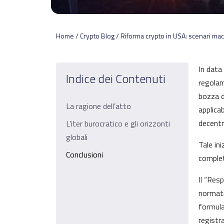
Home / Crypto Blog / Riforma crypto in USA: scenari mac
In data
Indice dei Contenuti
regolam
bozza d
La ragione dell’atto
applica
decentr
L’iter burocratico e gli orizzonti
globali
Tale in
Conclusioni
complet
Il “Res
normati
formula
registra