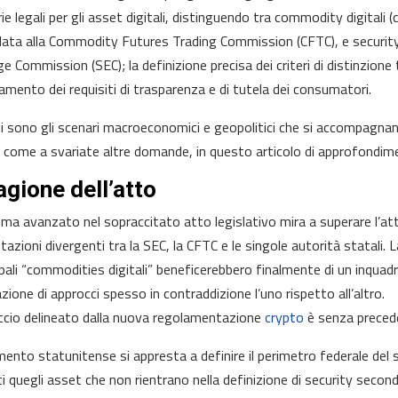
ie legali per gli asset digitali, distinguendo tra commodity digitali 
ta alla Commodity Futures Trading Commission (CFTC), e security t
e Commission (SEC); la definizione precisa dei criteri di distinzione 
amento dei requisiti di trasparenza e di tutela dei consumatori.
i sono gli scenari macroeconomici e geopolitici che si accompagna
 come a svariate altre domande, in questo articolo di approfondim
agione dell’atto
ma avanzato nel sopraccitato atto legislativo mira a superare l’at
etazioni divergenti tra la SEC, la CFTC e le singole autorità statali.
cipali “commodities digitali” beneficerebbero finalmente di un inqu
zione di approcci spesso in contraddizione l’uno rispetto all’altro.
ccio delineato dalla nuova regolamentazione
crypto
è senza precede
amento statunitense si appresta a definire il perimetro federale del
ti quegli asset che non rientrano nella definizione di security secon