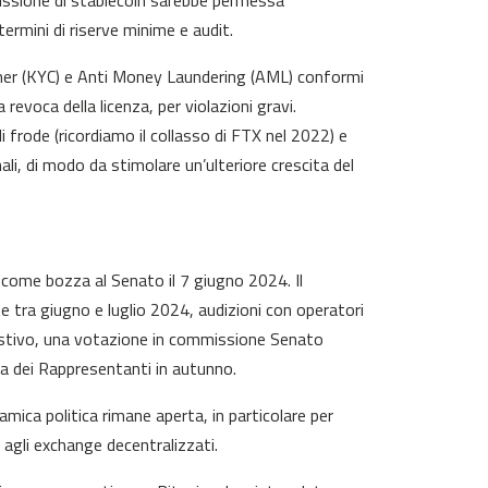
emissione di stablecoin sarebbe permessa
termini di riserve minime e audit.
mer (KYC) e Anti Money Laundering (AML) conformi
 revoca della licenza, per violazioni gravi.
i frode (ricordiamo il collasso di FTX nel 2022) e
onali, di modo da stimolare un’ulteriore crescita del
come bozza al Senato il 7 giugno 2024. Il
 tra giugno e luglio 2024, audizioni con operatori
do estivo, una votazione in commissione Senato
a dei Rappresentanti in autunno.
mica politica rimane aperta, in particolare per
 agli exchange decentralizzati.