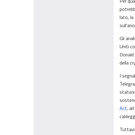
Per qua
potrebbe
lato, la
sull’an
Gli ana
Uniti c
Donald 
della cr
I segna
Telegra
statuni
sostenu
Act
, a
caldegg
Tuttavi