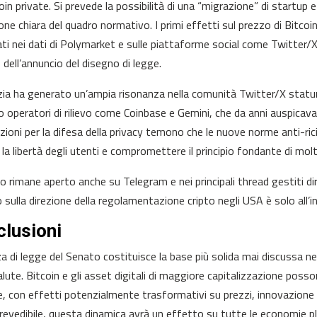
in private. Si prevede la possibilità di una “migrazione” di startup e 
ione chiara del quadro normativo. I primi effetti sul prezzo di Bitcoi
ti nei dati di Polymarket e sulle piattaforme social come Twitter
 dell’annuncio del disegno di legge.
zia ha generato un’ampia risonanza nella comunità Twitter/X statunite
o operatori di rilievo come Coinbase e Gemini, che da anni auspicava
zioni per la difesa della privacy temono che le nuove norme anti-ric
e la libertà degli utenti e compromettere il principio fondante di molt
ogo rimane aperto anche su Telegram e nei principali thread gestiti d
 sulla direzione della regolamentazione cripto negli USA è solo all’in
lusioni
a di legge del Senato costituisce la base più solida mai discussa neg
alute. Bitcoin e gli asset digitali di maggiore capitalizzazione posso
e, con effetti potenzialmente trasformativi su prezzi, innovazione e
evedibile, questa dinamica avrà un effetto su tutte le economie pl