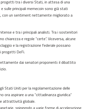
progetti tra i diversi Stati, in attesa di una
n e sulle principali memecoin sono già stati
/X, con un sentiment nettamente migliorato a
nse e tra i principali analisti. Tra i sostenitori
no chiarezza e regole “certe”. Viceversa, alcune
iclaggio e la registrazione federale possano
i progetti DeFi.
irettamente dai senatori proponenti: il dibattito
izio.
li Stati Uniti per la regolamentazione delle
no ora aspirare a una “cittadinanza giuridica”
 attrattività globale.
anetarie, spingendo a varie forme di accelerazione