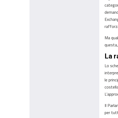
categor
demanda
Exchang
rafforz
Ma qual
questa,
La r
Lo sche
interpr
le prin
costella
L’appro
Il Parl
per tut