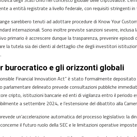
tività degli Stati Uniti nel contesto globale delle criptovalute. L’
te a entità registrate a livello federale, con requisiti stringenti in 
hange sarebbero tenuti ad adottare procedure di Know Your Custo
ndard internazionali. Sono inoltre previste sanzioni severe, inclusa la
tivo primario è accrescere dunque la trasparenza, prevenire episodi d
re la tutela sia dei clienti al dettaglio che degli investitori istituzi
.
er burocratico e gli orizzonti globali
ponsible Financial Innovation Act” è stato formalmente depositato 
o parlamentare delineato prevede consultazioni pubbliche immediate
tore cripto, istituzioni bancarie ed enti di vigilanza entro il perio
bilmente a settembre 2024, e l’estensione del dibattito alla Camer
prevede un’accelerazione automatica del processo legislativo: la dina
concerne il futuro ruolo della SEC e le limitazioni operative imposte