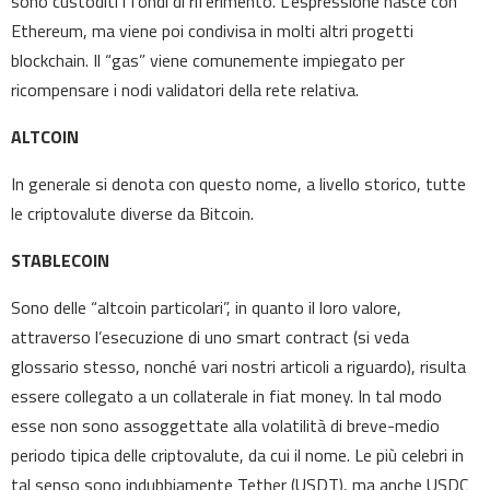
sono custoditi i fondi di riferimento. L’espressione nasce con
Ethereum, ma viene poi condivisa in molti altri progetti
blockchain. Il “gas” viene comunemente impiegato per
ricompensare i nodi validatori della rete relativa.
ALTCOIN
In generale si denota con questo nome, a livello storico, tutte
le criptovalute diverse da Bitcoin.
STABLECOIN
Sono delle “altcoin particolari”, in quanto il loro valore,
attraverso l’esecuzione di uno smart contract (si veda
glossario stesso, nonché vari nostri articoli a riguardo), risulta
essere collegato a un collaterale in fiat money. In tal modo
esse non sono assoggettate alla volatilità di breve-medio
periodo tipica delle criptovalute, da cui il nome. Le più celebri in
tal senso sono indubbiamente Tether (USDT), ma anche USDC