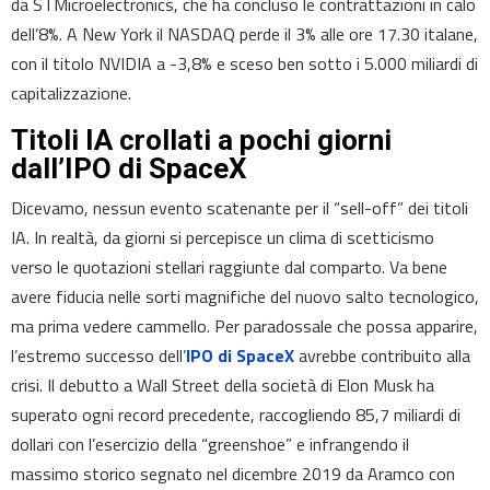
da STMicroelectronics, che ha concluso le contrattazioni in calo
dell’8%. A New York il NASDAQ perde il 3% alle ore 17.30 italane,
con il titolo NVIDIA a -3,8% e sceso ben sotto i 5.000 miliardi di
capitalizzazione.
Titoli IA crollati a pochi giorni
dall’IPO di SpaceX
Dicevamo, nessun evento scatenante per il “sell-off” dei titoli
IA. In realtà, da giorni si percepisce un clima di scetticismo
verso le quotazioni stellari raggiunte dal comparto. Va bene
avere fiducia nelle sorti magnifiche del nuovo salto tecnologico,
ma prima vedere cammello. Per paradossale che possa apparire,
l’estremo successo dell’
IPO di SpaceX
avrebbe contribuito alla
crisi. Il debutto a Wall Street della società di Elon Musk ha
superato ogni record precedente, raccogliendo 85,7 miliardi di
dollari con l’esercizio della “greenshoe” e infrangendo il
massimo storico segnato nel dicembre 2019 da Aramco con