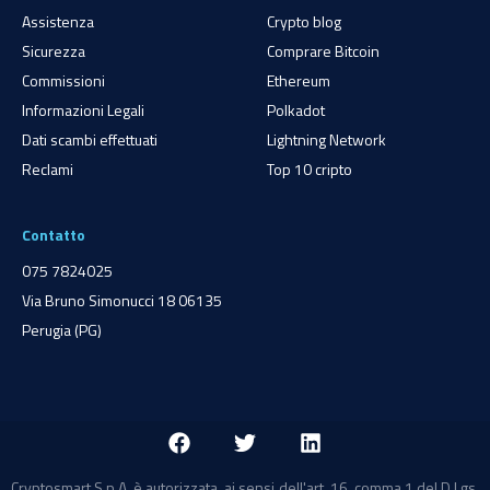
Assistenza
Crypto blog
Sicurezza
Comprare Bitcoin
Commissioni
Ethereum
Informazioni Legali
Polkadot
Dati scambi effettuati
Lightning Network
Reclami
Top 10 cripto
Contatto
075 7824025
Via Bruno Simonucci 18 06135
Perugia (PG)
Cryptosmart S.p.A. è autorizzata, ai sensi dell'art. 16, comma 1 del D.Lgs.