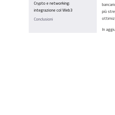
Crypto e networking:
bancari
integrazione col Web3
più str
ottimiz
Conclusioni
In aggi
acceler
indipen
progres
Tend
Gli NFT
dell’art
tokeniz
NBA Top
basket.
Sorare: