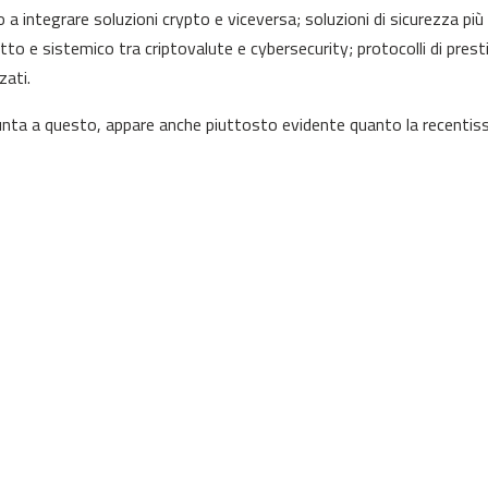
o a integrare soluzioni crypto e viceversa; soluzioni di sicurezza pi
etto e sistemico tra criptovalute e cybersecurity; protocolli di pres
zati.
unta a questo, appare anche piuttosto evidente quanto la recentis
are l’avvicinamento della finanza “classica” degli Stati Uniti con que
dentemente dalla buona fede e dai reali intenti dei promotori, non po
siva “ibridazione” di tutti i campi finanziari entro le maglie delle nu
enze crypto 2025: NFT utilitari
, agli esordi salutati come tecnologia “frivola” legata al mero coll
e digitale, trovando applicazioni pratiche in documenti d’identità digit
zazione di asset reali.
 Shot: Ha rivoluzionato il modo in cui i fan collezionano e interagis
 Offre un gioco di fantacalcio dove ogni giocatore è rappresentato