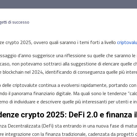
etti di successo
e crypto 2025, ovvero quali saranno i temi forti a livello
criptoval
ssaggio d’anno suggerisce una riflessione su quelle che saranno le 
caso, non potevamo sottrarci alla suggestione di elencare quelle ch
 blockchain nel 2024, identificando di conseguenza quelle più inter
 delle criptovalute continua a evolversi rapidamente, portando co
endo il panorama finanziario digitale. Ma quali sono le tendenze “cal
mo di individuare e descrivere quelle più interessanti per utenti e in
enze crypto 2025: DeFi 2.0 e finanza i
nza Decentralizzata (DeFi) sta entrando in una nuova fase di maturi
e integrazione con la finanza tradizionale, cadenzata da progetti 