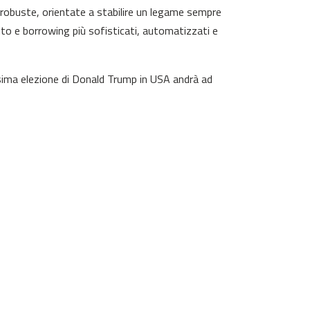
ù robuste, orientate a stabilire un legame sempre
tito e borrowing più sofisticati, automatizzati e
sima elezione di Donald Trump in USA andrà ad
lla decentralizzata, con effetti che,
tranno che estendersi a livello planetario in una
ove tecnologie blockchain.
ezionismo, si stanno evolvendo oltre il mercato
ali, certificazioni e credenziali, nonché
cono con i momenti salienti delle partite di
 da un NFT, combinando collezionismo con il gioco