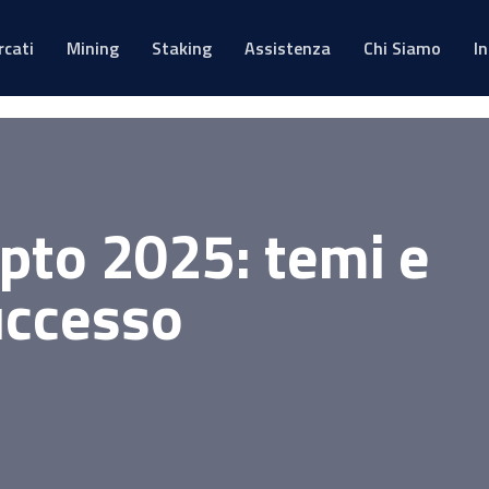
rcati
Mining
Staking
Assistenza
Chi Siamo
I
pto 2025: temi e
uccesso