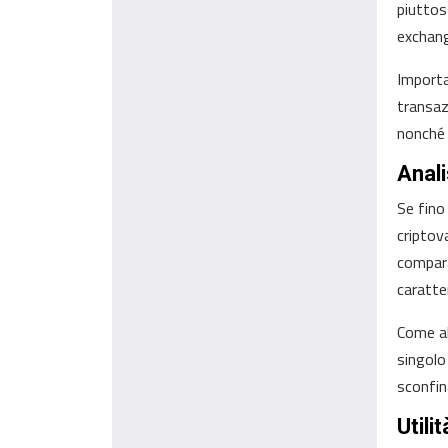
piuttos
exchang
Importa
transaz
nonché 
Anal
Se fino
criptov
compara
caratte
Come ab
singolo
sconfina
Utili