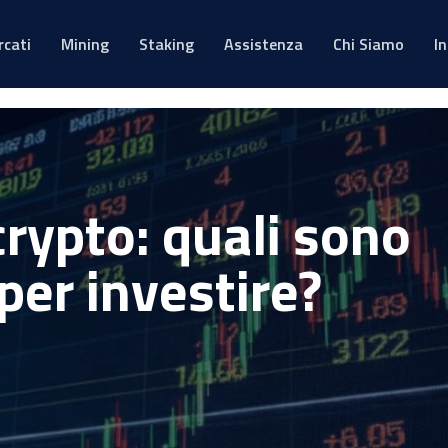
rcati
Mining
Staking
Assistenza
Chi Siamo
I
rypto: quali sono
 per investire?