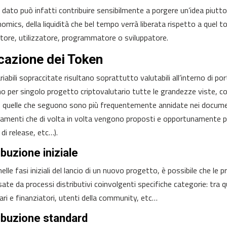
dato può infatti contribuire sensibilmente a porgere un’idea piuttosto
omics, della liquidità che bel tempo verrà liberata rispetto a quel to
titore, utilizzatore, programmatore o sviluppatore.
cazione dei Token
riabili sopraccitate risultano soprattutto valutabili all’interno di po
no per singolo progetto criptovalutario tutte le grandezze viste,
 quelle che seguono sono più frequentemente annidate nei documenti
amenti che di volta in volta vengono proposti e opportunamente pub
di release, etc…).
ibuzione iniziale
elle fasi iniziali del lancio di un nuovo progetto, è possibile che le
sate da processi distributivi coinvolgenti specifiche categorie: tra 
lari e finanziatori, utenti della community, etc…
ibuzione standard