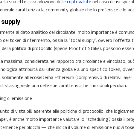
sulla sua effettiva adozione delle
criptovalute
nel caso di usi specu
generale caratterizza la community globale che lo preferisce e lo ad
 supply
rmente al dato analitico del circolante, molto importante è comunqu
 del token di riferimento, ossia la “total supply”, ovvero l’offerta 
 della politica di protocollo (specie Proof of Stake), possono essere
ta massima, considerata nel rapporto tra circolante e vincolato, può
ologica attribuita dall’utenza globale a uno specifico token, ovve
 solamente all’ecosistema Ethereum (comprensivo di relativi layer 
di staking vede una delle sue caratteristiche funzionali peculiari.
ing di emissione
unto di vista più aderente alle politiche di protocollo, che logicame
per, è anche molto importante valutare lo “scheduling”, ossia il 
temente per blocchi — che indica il volume di emissione nuovi toke