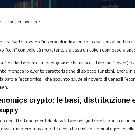
dicatori per investire?
ics crypto, ovvero l’insieme di indicatori che caratterizzano la nat
vo “coin” con velleità monetarie, sia essa un token connesso a specif
la è evidentemente un neologismo che unisce il termine “token”, oss
to monetario avente caratteristiche di sblocco funzioni, anche in
e la parola “economics”, che appunto allude al novero di variabili “ec
oken.
nomics crypto: le basi, distribuzione 
supply
o concetto fondamentale da valutare nel giudicare la bontà di un p
, ossia il numero massimo di token che quel determinato protocollo 