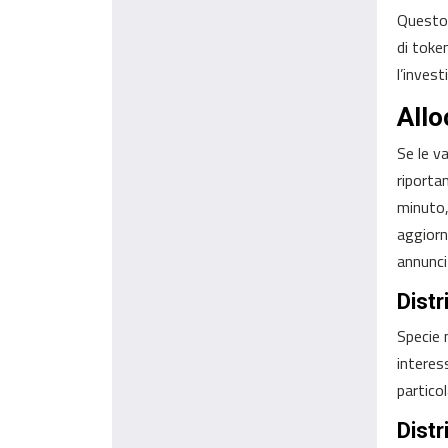
Questo 
di token
l’inves
Allo
Se le va
riporta
minuto,
aggiorn
annunci 
Distr
Specie n
interes
partico
Distr