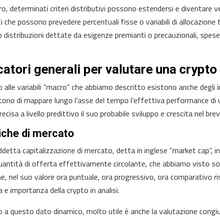
ro, determinati criteri distributivi possono estendersi e diventare 
i che possono prevedere percentuali fisse o variabili di allocazione t
o distribuzioni dettate da esigenze premianti o precauzionali, spes
catori generali per valutare una crypto
 alle variabili “macro” che abbiamo descritto esistono anche degli in
ono di mappare lungo l’asse del tempo l’effettiva performance di u
ecisa a livello predittivo il suo probabile sviluppo e crescita nel br
iche di mercato
ddetta capitalizzazione di mercato, detta in inglese “market cap”, in
quantità di offerta effettivamente circolante, che abbiamo visto sopr
e, nel suo valore ora puntuale, ora progressivo, ora comparativo risp
 e importanza della crypto in analisi.
 a questo dato dinamico, molto utile è anche la valutazione congiunta