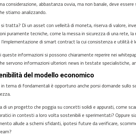
ma considerazione, abbastanza ovvia, ma non banale, deve essere sem
he stiamo analizzando.
 si tratta? Di un asset con velleità di moneta, riserva di valore, in
ioni puramente tecniche, come la messa in sicurezza di una rete, la
 l’implementazione di smart contract la cui consistenza e utilità è le
i queste informazioni si possono chiaramente reperire nei whitepaper
che servono informazioni ulteriori: news in testate specialistiche, an
enibilità del modello economico
in tema di fondamentali è opportuno anche porsi domande sullo sc
ezza.
ta di un progetto che poggia su concetti solidi e appurati, come sca
 pratici in contesti a loro volta sostenibili e sperimentati? Oppure s
mento allude a schemi sfidanti, ipotesi future da verificare, scomm
ream?