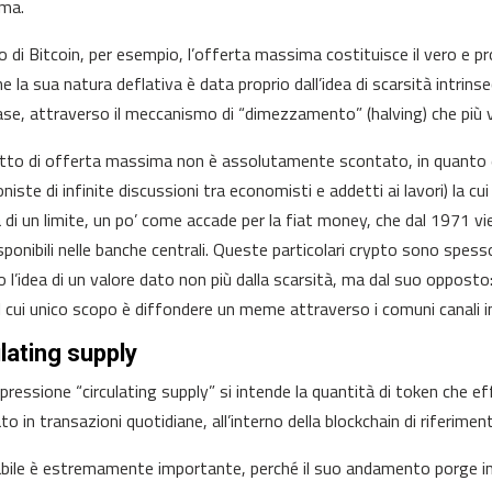
ema.
o di Bitcoin, per esempio, l’offerta massima costituisce il vero e p
e la sua natura deflativa è data proprio dall’idea di scarsità intrinse
ase, attraverso il meccanismo di “dimezzamento” (halving) che più 
etto di offerta massima non è assolutamente scontato, in quanto e
niste di infinite discussioni tra economisti e addetti ai lavori) la 
ea di un limite, un po’ come accade per la fiat money, che dal 1971 v
isponibili nelle banche centrali. Queste particolari crypto sono spe
 l’idea di un valore dato non più dalla scarsità, ma dal suo oppos
l cui unico scopo è diffondere un meme attraverso i comuni canali i
lating supply
spressione “circulating supply” si intende la quantità di token che 
o in transazioni quotidiane, all’interno della blockchain di riferimen
abile è estremamente importante, perché il suo andamento porge i