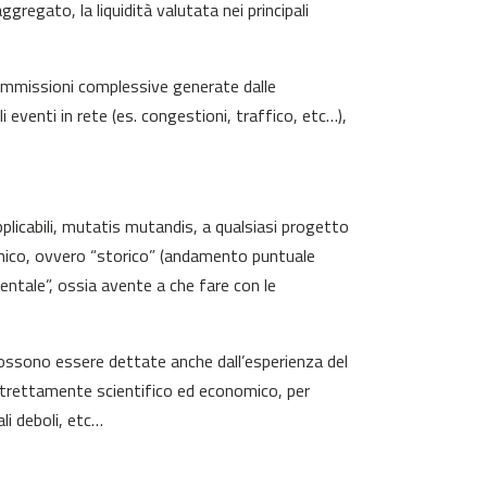
gregato, la liquidità valutata nei principali
e commissioni complessive generate dalle
eventi in rete (es. congestioni, traffico, etc…),
pplicabili, mutatis mutandis, a qualsiasi progetto
namico, ovvero “storico” (andamento puntuale
tale”, ossia avente a che fare con le
possono essere dettate anche dall’esperienza del
strettamente scientifico ed economico, per
ali deboli, etc…