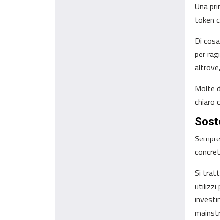
Una pri
token c
Di cosa
per rag
altrove,
Molte d
chiaro 
Sost
Sempre 
concret
Si trat
utilizzi
investi
mainst