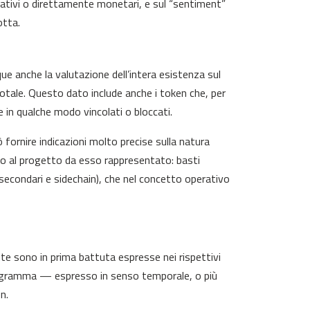
lativi o direttamente monetari, e sul “sentiment”
otta.
e anche la valutazione dell’intera esistenza sul
totale. Questo dato include anche i token che, per
 in qualche modo vincolati o bloccati.
 fornire indicazioni molto precise sulla natura
ro al progetto da esso rappresentato: basti
secondari e sidechain), che nel concetto operativo
nte sono in prima battuta espresse nei rispettivi
programma — espresso in senso temporale, o più
n.