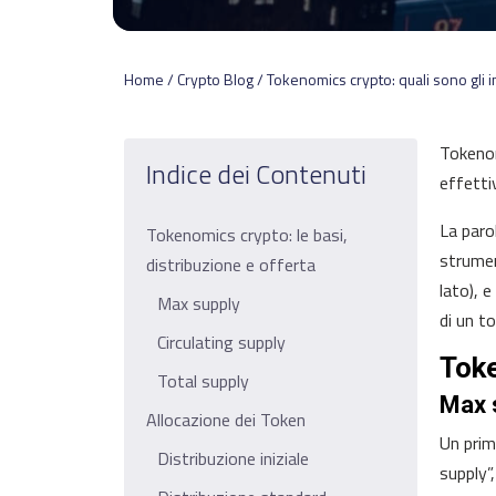
Home / Crypto Blog / Tokenomics crypto: quali sono gli in
Tokenom
Indice dei Contenuti
effetti
La paro
Tokenomics crypto: le basi,
strumen
distribuzione e offerta
lato), 
Max supply
di un t
Circulating supply
Toke
Total supply
Max 
Allocazione dei Token
Un prim
Distribuzione iniziale
supply”