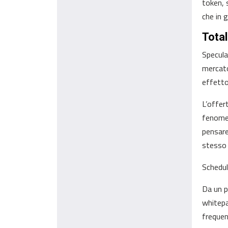
token, 
che in 
Total
Specula
mercato
effetto
L’offer
fenomen
pensare
stesso 
Schedul
Da un p
whitepa
frequen