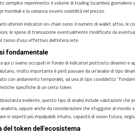
to semplice reperimento: il volume di trading (scambio) giornaliero ag
e mondiali e la varianza ovvero volatilità nel prezzo.
nti ulteriori indicatori on-chain sono: il numero di wallet attivi, l
ioni, le spese di transazione eventualmente modificate da eventuali 
il tasso d’uso effettivo dell’intera rete
isi fondamentale
 a qui ci siamo occupati in fondo di indicatori piuttosto dinamici e a
alutario, molto importante è però passare da un’analisi di tipo di
to con andamento temporale), ad una di tipo cosiddetto “fondamen
ristiche specifiche di un certo token.
bastanza evidente, questo tipo di analisi include valutazioni che 
 analista, oppure anche da considerazioni che sfuggono al mondo 
re in aspetti più impalpabili: intuito, capacità di vision futura, segn
tà del token dell’ecosistema