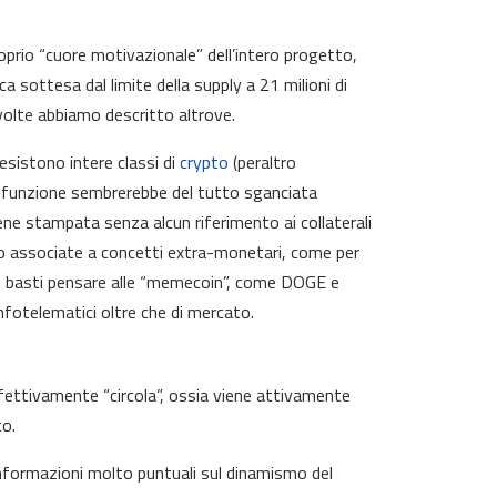
roprio “cuore motivazionale” dell’intero progetto,
ca sottesa dal limite della supply a 21 milioni di
volte abbiamo descritto altrove.
sistono intere classi di
crypto
(peraltro
cui funzione sembrerebbe del tutto sganciata
iene stampata senza alcun riferimento ai collaterali
sso associate a concetti extra-monetari, come per
to: basti pensare alle “memecoin”, come DOGE e
nfotelematici oltre che di mercato.
effettivamente “circola”, ossia viene attivamente
to.
nformazioni molto puntuali sul dinamismo del