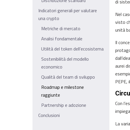
Distribuzione standard
di sist
Indicatori generali per valutare
Nel cas
una crypto
visto ch
Metriche di mercato
unità b
Analisi fondamentale
Il conc
Utilità del token dell’ecosistema
protago
dall’id
Sostenibilità del modello
aurei d
economico
esempio
Qualità del team di sviluppo
PEPE, i
Roadmap e milestone
Circu
raggiunte
Con l’e
Partnership e adozione
impiegat
Conclusioni
La vari