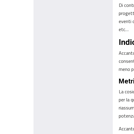
Di cont
progett
eventi 
etc…
Indi
Accanto
consent
meno pr
Metr
La cosi
per la 
riassum
potenza
Accanto