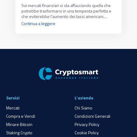
Sui mercati finanziari si sta affacciando quella che
potrebbe trasformarsi in una tempesta perfetta e
che eviterebbe l'aumento dei tassi americani....
Continua a leggere
Servizi
L’azienda
Mercati
Chi Siamo
Compra e Vendi
Condizioni Generali
Minare Bitcoin
Privacy Policy
Staking Crypto
Cookie Policy