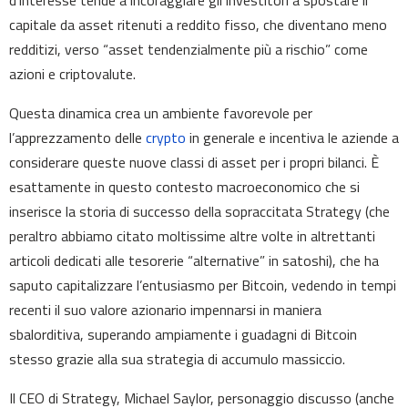
d’interesse tende a incoraggiare gli investitori a spostare il
capitale da asset ritenuti a reddito fisso, che diventano meno
redditizi, verso “asset tendenzialmente più a rischio” come
azioni e criptovalute.
Questa dinamica crea un ambiente favorevole per
l’apprezzamento delle
crypto
in generale e incentiva le aziende a
considerare queste nuove classi di asset per i propri bilanci. È
esattamente in questo contesto macroeconomico che si
inserisce la storia di successo della sopraccitata Strategy (che
peraltro abbiamo citato moltissime altre volte in altrettanti
articoli dedicati alle tesorerie “alternative” in satoshi), che ha
saputo capitalizzare l’entusiasmo per Bitcoin, vedendo in tempi
recenti il suo valore azionario impennarsi in maniera
sbalorditiva, superando ampiamente i guadagni di Bitcoin
stesso grazie alla sua strategia di accumulo massiccio.
Il CEO di Strategy, Michael Saylor, personaggio discusso (anche