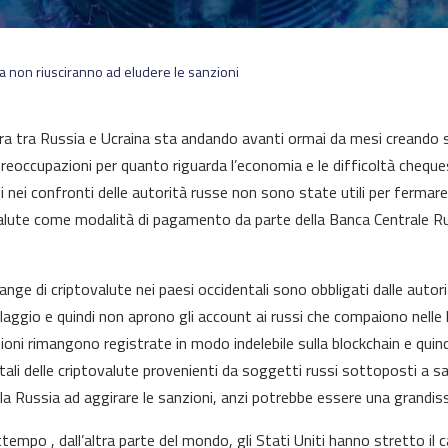
ia non riusciranno ad eludere le sanzioni
ra tra Russia e Ucraina sta andando avanti ormai da mesi creando s
reoccupazioni per quanto riguarda l’economia e le difficoltà cheque
i nei confronti delle autorità russe non sono state utili per ferma
alute come modalità di pagamento da parte della Banca Centrale Russ
ange di criptovalute nei paesi occidentali sono obbligati dalle autori
iclaggio e quindi non aprono gli account ai russi che compaiono nelle 
ioni rimangono registrate in modo indelebile sulla blockchain e quind
tali delle criptovalute provenienti da soggetti russi sottoposti a s
 la Russia ad aggirare le sanzioni, anzi potrebbe essere una grandiss
ttempo , dall’altra parte del mondo, gli Stati Uniti hanno stretto il 