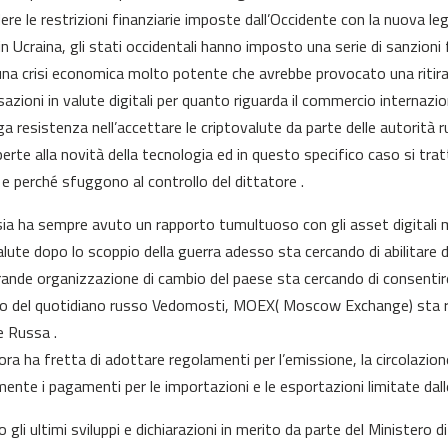
dere le restrizioni finanziarie imposte dall’Occidente con la nuova le
in Ucraina, gli stati occidentali hanno imposto una serie di sanzioni f
una crisi economica molto potente che avrebbe provocato una ritira
sazioni in valute digitali per quanto riguarda il commercio internazi
ga resistenza nell’accettare le criptovalute da parte delle autorità 
erte alla novità della tecnologia ed in questo specifico caso si tra
o e perché sfuggono al controllo del dittatore .
ia ha sempre avuto un rapporto tumultuoso con gli asset digitali m
alute dopo lo scoppio della guerra adesso sta cercando di abilitare 
grande organizzazione di cambio del paese sta cercando di consentire i
o del quotidiano russo Vedomosti, MOEX( Moscow Exchange) sta red
e Russa .
ra ha fretta di adottare regolamenti per l’emissione, la circolazione 
mente i pagamenti per le importazioni e le esportazioni limitate dalle 
 gli ultimi sviluppi e dichiarazioni in merito da parte del Ministero