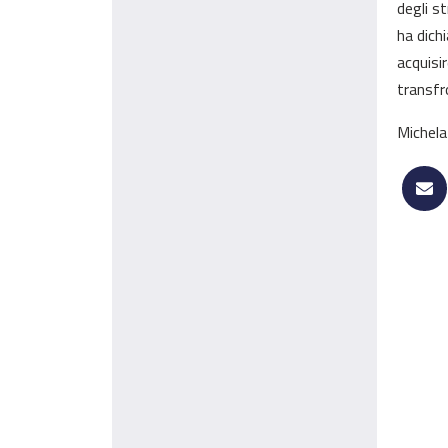
degli s
ha dich
acquisi
transfro
Michel