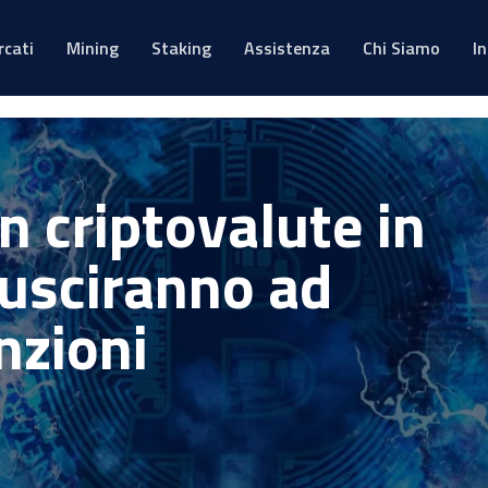
rcati
Mining
Staking
Assistenza
Chi Siamo
I
n criptovalute in
iusciranno ad
nzioni