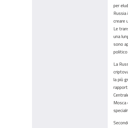
per elu
Russia 
creare 
Le tran
una lun
sono ap
politic
La Russ
criptov
la più 
rapport
Central
Mosca o
special
Secondo