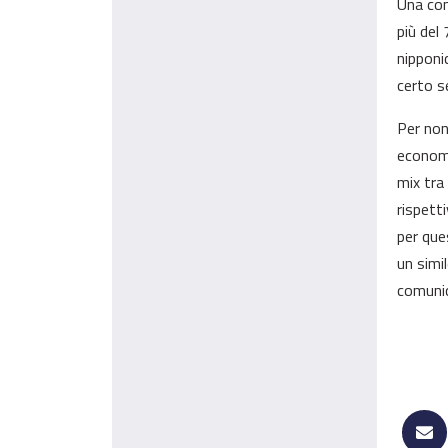
Una con
più del 
nipponic
certo s
Per non 
economi
mix tra 
rispett
per que
un simi
comunic