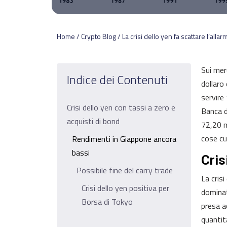
Home / Crypto Blog / La crisi dello yen fa scattare l’alla
Sui merc
Indice dei Contenuti
dollaro 
servire
Crisi dello yen con tassi a zero e
Banca d
acquisti di bond
72,20 mi
cose cu
Rendimenti in Giappone ancora
bassi
Cris
Possibile fine del carry trade
La cris
Crisi dello yen positiva per
dominat
Borsa di Tokyo
presa a
quantit