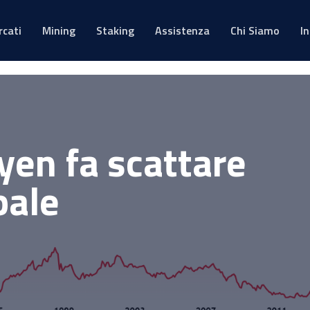
rcati
Mining
Staking
Assistenza
Chi Siamo
I
 yen fa scattare
bale