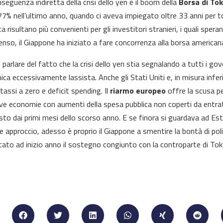
seguenza indiretta della crisi dello yen è il boom della
Borsa di To
77% nell’ultimo anno, quando ci aveva impiegato oltre 33 anni per torna
a risultano più convenienti per gli investitori stranieri, i quali sper
enso, il Giappone ha iniziato a fare concorrenza alla borsa american
parlare del fatto che la crisi dello yen stia segnalando a tutti i gov
ca eccessivamente lassista. Anche gli Stati Uniti e, in misura infer
tassi a zero e deficit spending. Il
riarmo europeo
offre la scusa pe
ive economie con aumenti della spesa pubblica non coperti da entra
sto dai primi mesi dello scorso anno. E se finora si guardava ad Est p
le approccio, adesso è proprio il Giappone a smentire la bontà di po
ato ad inizio anno il sostegno congiunto con la controparte di Toky