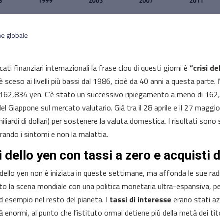
rme globale
ati finanziari internazionali la frase clou di questi giorni è
“crisi de
è sceso ai livelli più bassi dal 1986, cioè da 40 anni a questa parte. 
 162,834 yen. C’è stato un successivo ripiegamento a meno di 162,4
el Giappone sul mercato valutario. Già tra il 28 aprile e il 27 maggi
liardi di dollari) per sostenere la valuta domestica. I risultati sono
rando i sintomi e non la malattia.
i dello yen con tassi a zero e acquisti 
i dello yen non è iniziata in queste settimane, ma affonda le sue rad
o la scena mondiale con una politica monetaria ultra-espansiva,
d esempio nel resto del pianeta. I
tassi di interesse
erano stati az
à enormi, al punto che l’istituto ormai detiene più della metà dei tit