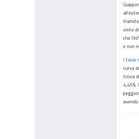
Giappon
all’este
tramite
visto d
che l’i
e non r
I
tassi 
curva d
trova di
4,45%. 
peggior
avendo 