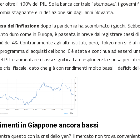
er oltre il 100% del PIL. Se la banca centrale “stampava”, i governi 
omia stagnante e in deflazione sin dagli anni Novanta.
esa dell’inflazione
dopo la pandemia ha scombinato i giochi. Sebb
anto duro come in Europa, è passata in breve dal registrare tassi di 
iù del 4%. Contrariamente agli altri istituti, però, Tokyo non si è aff
 programma di acquisti dei bond. C’è stata e continua ad esserci una r
l PIL e aumentare i tassi significa fare esplodere la spesa per inte
e crisi fiscale, dato che già con rendimenti molto bassi il deficit del
imenti in Giappone ancora bassi
entra questo con la crisi dello yen? Il mercato non trova convenient