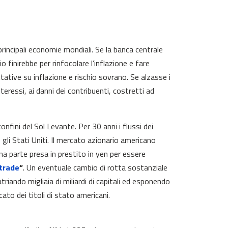
 principali economie mondiali. Se la banca centrale
o finirebbe per rinfocolare l’inflazione e fare
ettative su inflazione e rischio sovrano. Se alzasse i
eressi, ai danni dei contribuenti, costretti ad
confini del Sol Levante. Per 30 anni i flussi dei
 gli Stati Uniti. Il mercato azionario americano
uona parte presa in prestito in yen per essere
 trade
“
. Un eventuale cambio di rotta sostanziale
iando migliaia di miliardi di capitali ed esponendo
ato dei titoli di stato americani.