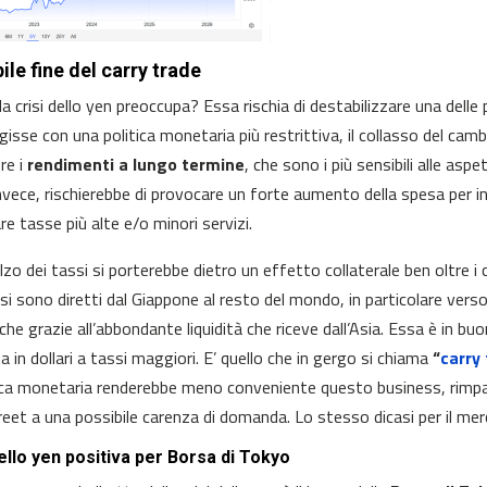
ile fine del carry trade
la crisi dello yen preoccupa? Essa rischia di destabilizzare una delle
isse con una politica monetaria più restrittiva, il collasso del cambi
re i
rendimenti a lungo termine
, che sono i più sensibili alle asp
invece, rischierebbe di provocare un forte aumento della spesa per int
re tasse più alte e/o minori servizi.
alzo dei tassi si porterebbe dietro un effetto collaterale ben oltre i 
i si sono diretti dal Giappone al resto del mondo, in particolare verso
nche grazie all’abbondante liquidità che riceve dall’Asia. Essa è in b
a in dollari a tassi maggiori. E’ quello che in gergo si chiama
“
carry
tica monetaria renderebbe meno conveniente questo business, rimpatr
reet a una possibile carenza di domanda. Lo stesso dicasi per il merc
dello yen positiva per Borsa di Tokyo