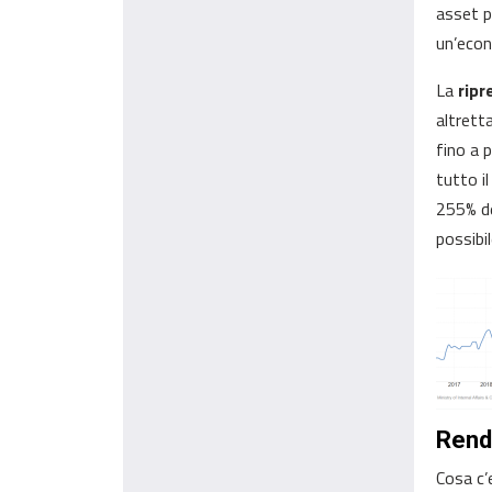
asset p
un’econ
La
ripr
altrett
fino a p
tutto il
255% de
possibil
Rend
Cosa c’