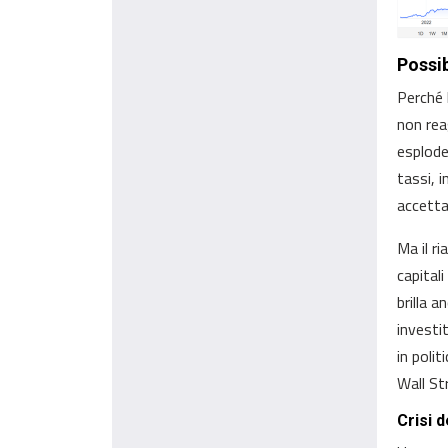
Possib
Perché 
non reag
esplode
tassi, 
accetta
Ma il ri
capital
brilla a
investit
in poli
Wall St
Crisi 