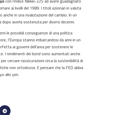
kyo
con l’indice Nikkei-225 ad avere guadagnato
re ai livelli del 1989. I titoli azionari in valuta
ano anche in una rivalutazione del cambio. In un
a dopo averla sostenuta per diversi decenni.
erni le possibili conseguenze di una politica
iore, l’Europa stanno imbarcandosi da anni in un
rfetta ai governi dell’area per sostenere le
te. I rendimenti dei bond sono aumentati anche
er cercare rassicurazioni circa la sostenibilità di
litiche non ortodosse. E pensare che la FED abbia
o allo yen.