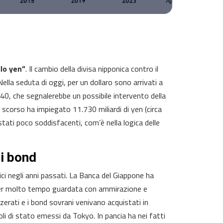
llo yen”
. Il cambio della divisa nipponica contro il
Nella seduta di oggi, per un dollaro sono arrivati a
0, che segnalerebbe un possibile intervento della
o scorso ha impiegato 11.730 miliardi di yen (circa
 stati poco soddisfacenti, com’è nella logica delle
di bond
ici negli anni passati. La Banca del Giappone ha
 per molto tempo guardata con ammirazione e
zerati e i bond sovrani venivano acquistati in
oli di stato emessi da Tokyo. In pancia ha nei fatti