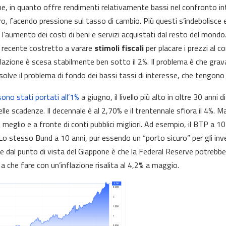
e, in quanto offre rendimenti relativamente bassi nel confronto inte
ro, facendo pressione sul tasso di cambio. Più questi s’indebolisce e 
 l’aumento dei costi di beni e servizi acquistati dal resto del mond
i recente costretto a varare
stimoli fiscali
per placare i prezzi al 
nflazione è scesa stabilmente ben sotto il 2%. Il problema è che grav
isolve il problema di fondo dei bassi tassi di interesse, che tengono
sono stati portati all’1%
a giugno, il livello più alto in oltre 30 anni 
elle scadenze. Il decennale è al 2,70% e il trentennale sfiora il 4%. 
 meglio e a fronte di conti pubblici migliori. Ad esempio, il BTP a 10
Lo stesso Bund a 10 anni, pur essendo un “porto sicuro” per gli inve
e dal punto di vista del Giappone è che la Federal Reserve potrebbe 
a che fare con un’inflazione risalita al 4,2% a maggio.