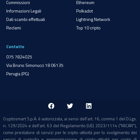
Commissioni
Ethereum
Informazioni Legali
Polkadot
Dati scambi effettuati
Lightning Network
Reclami
Top 10 cripto
Contatto
075 7824025
Via Bruno Simonucci 18 06135
Perugia (PG)
Cryptosmart S.p.A. è autorizzata, ai sensi dell'art. 16, comma 1 del D.Lgs.
n. 129/2024 e dell'art. 63 del Regolamento (UE) 2023/1114 ("MiCAR"),
come prestatore di servizi per le cripto-attività per lo svolgimento dei
servizi di custodia e amministrazione di cripto-attività per conto di