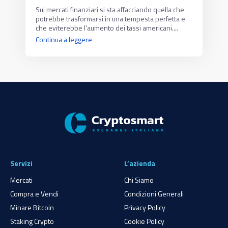
Sui mercati finanziari si sta affacciando quella che
potrebbe trasformarsi in una tempesta perfetta e
che eviterebbe l'aumento dei tassi americani....
Continua a leggere
Servizi
L’azienda
Mercati
Chi Siamo
Compra e Vendi
Condizioni Generali
Minare Bitcoin
Privacy Policy
Staking Crypto
Cookie Policy