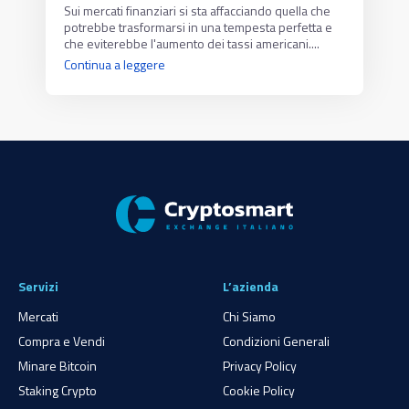
Sui mercati finanziari si sta affacciando quella che
potrebbe trasformarsi in una tempesta perfetta e
che eviterebbe l'aumento dei tassi americani....
Continua a leggere
Servizi
L’azienda
Mercati
Chi Siamo
Compra e Vendi
Condizioni Generali
Minare Bitcoin
Privacy Policy
Staking Crypto
Cookie Policy